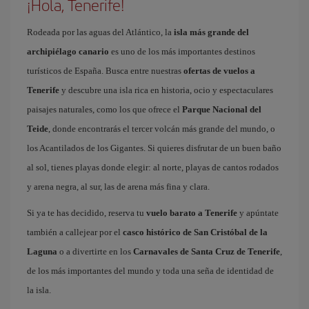
¡Hola, Tenerife!
Rodeada por las aguas del Atlántico, la
isla más grande del
archipiélago canario
es uno de los más importantes destinos
turísticos de España. Busca entre nuestras
ofertas de vuelos a
Tenerife
y descubre una isla rica en historia, ocio y espectaculares
paisajes naturales, como los que ofrece el
Parque Nacional del
Teide
, donde encontrarás el tercer volcán más grande del mundo, o
los Acantilados de los Gigantes. Si quieres disfrutar de un buen baño
al sol, tienes playas donde elegir: al norte, playas de cantos rodados
y arena negra, al sur, las de arena más fina y clara.
Si ya te has decidido, reserva tu
vuelo barato a Tenerife
y apúntate
también a callejear por el
casco histórico de San Cristóbal de la
Laguna
o a divertirte en los
Carnavales de Santa Cruz de Tenerife
,
de los más importantes del mundo y toda una seña de identidad de
la isla.