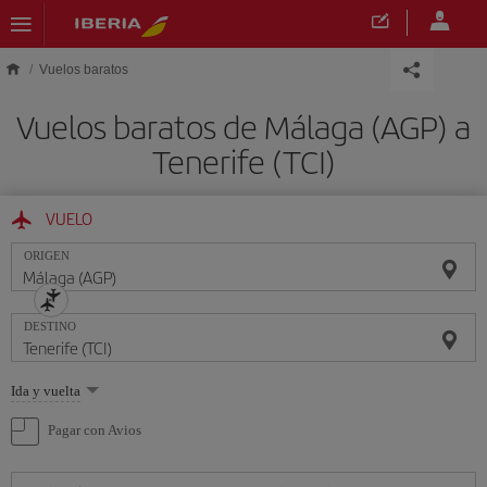
Saltar al contenido principal
Vuelos baratos
Vuelos baratos de Málaga (AGP) a
Tenerife (TCI)
VUELO
ORIGEN
DESTINO
Seleccione
Ida y vuelta
una
opción
Pagar con Avios