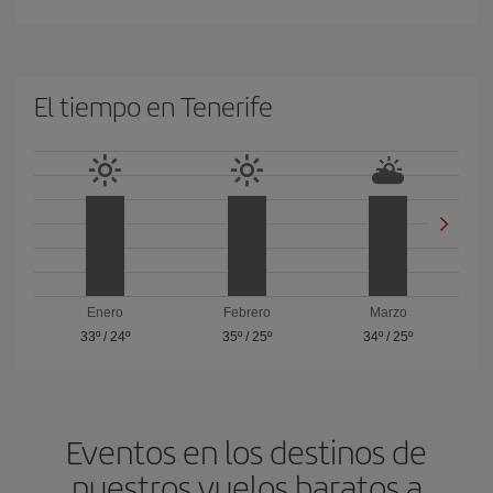
El tiempo en Tenerife
Enero
Febrero
Marzo
33º
/
24º
35º
/
25º
34º
/
25º
Eventos en los destinos de
nuestros vuelos baratos a