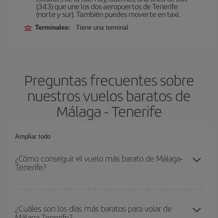
(343) que une los dos aeropuertos de Tenerife
(norte y sur). También puedes moverte en taxi.
Terminales:
Tiene una terminal
Preguntas frecuentes sobre
nuestros vuelos baratos de
Málaga - Tenerife
Ampliar todo
¿Cómo conseguir el vuelo más barato de Málaga-
Tenerife?
Podrás ahorrar en tu billete de avión de Málaga-Tenerife-dest y
conseguir el vuelo más barato si evitas temporadas altas,
¿Cuáles son los días más baratos para volar de
Málaga-Tenerife?
compras con antelación y puedes ser flexible con las fechas y