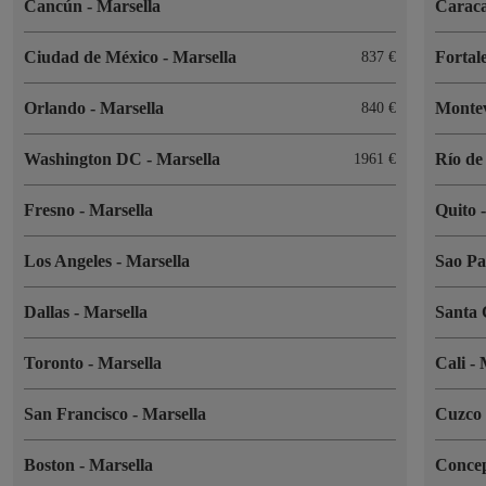
Cancún
-
Marsella
Carac
Ciudad de México
-
Marsella
Fortal
837 €
Orlando
-
Marsella
Monte
840 €
Washington DC
-
Marsella
Río de
1961 €
Fresno
-
Marsella
Quito
Los Angeles
-
Marsella
Sao P
Dallas
-
Marsella
Santa
Toronto
-
Marsella
Cali
-
San Francisco
-
Marsella
Cuzc
Boston
-
Marsella
Conce