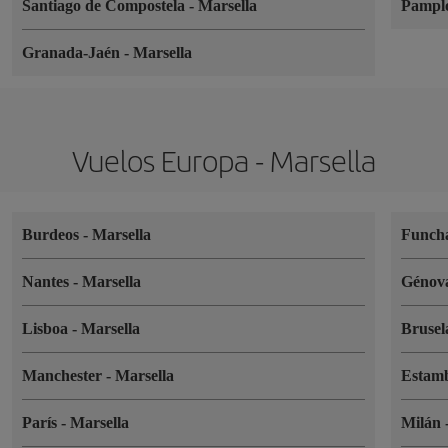
Santiago de Compostela
-
Marsella
Pampl
Granada-Jaén
-
Marsella
Vuelos Europa - Marsella
Burdeos
-
Marsella
Funch
Nantes
-
Marsella
Génov
Lisboa
-
Marsella
Brusel
Manchester
-
Marsella
Estam
París
-
Marsella
Milán