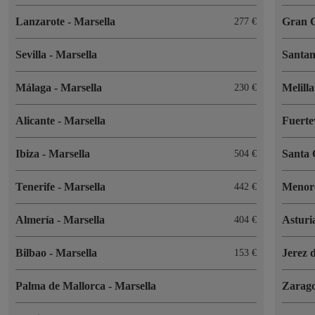
Lanzarote
-
Marsella
Gran 
277 €
Sevilla
-
Marsella
Santa
Málaga
-
Marsella
Melill
230 €
Alicante
-
Marsella
Fuert
Ibiza
-
Marsella
Santa
504 €
Tenerife
-
Marsella
Menor
442 €
Almería
-
Marsella
Asturi
404 €
Bilbao
-
Marsella
Jerez 
153 €
Palma de Mallorca
-
Marsella
Zarag