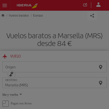
Saltar al contenido principal
Vuelos baratos
Europa
Vuelos baratos a Marsella (MRS)
desde 84 €
VUELO
Origen
DESTINO
Seleccione
Ida y vuelta
una
opción
Pagar con Avios