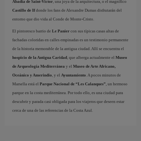
Abadía de Saint-Víctor
, una joya de la arquitectura, o el magnífico
Castillo de If
donde los fans de Alexandre Dumas disfrutarán del
entorno que dio vida al Conde de Monte-Cristo.
El pintoresco barrio de
Le Panier
con sus típicas casas altas de
fachadas coloridas en calles empinadas es un testimonio permanente
de la historia memorable de la antigua ciudad. Allí se encuentra el
hospicio de la Antigua Caridad
, que alberga actualmente el
Museo
de Arqueología Mediterránea
y el
Museo de Arte Africano,
Oceánico y Amerindio
, y el
Ayuntamiento
. A pocos minutos de
Marsella está el
Parque Nacional de “Les Calanques”
, un hermoso
parque en la costa mediterránea. Por todo ello, es una ciudad para
descubrir y parada casi obligada para los viajeros que deseen estar
cerca de una de las referencias de la Costa Azul.