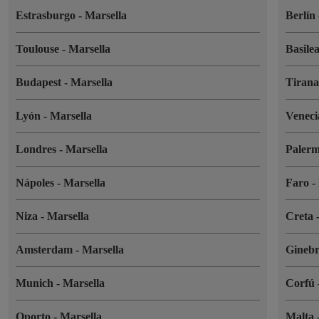
Estrasburgo
-
Marsella
Berlín
Toulouse
-
Marsella
Basile
Budapest
-
Marsella
Tiran
Lyón
-
Marsella
Venec
Londres
-
Marsella
Paler
Nápoles
-
Marsella
Faro
-
Niza
-
Marsella
Creta
Amsterdam
-
Marsella
Gineb
Munich
-
Marsella
Corfú
Oporto
-
Marsella
Malta