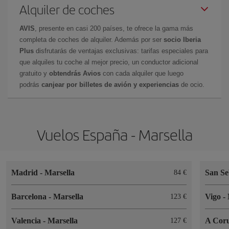
Alquiler de coches
AVIS
, presente en casi 200 países, te ofrece la gama más
completa de coches de alquiler. Además por ser
socio Iberia
Plus
disfrutarás de ventajas exclusivas: tarifas especiales para
que alquiles tu coche al mejor precio, un conductor adicional
gratuito y
obtendrás Avios
con cada alquiler que luego
podrás
canjear por billetes de avión y experiencias
de ocio.
Vuelos España - Marsella
Madrid
-
Marsella
San Se
84 €
Barcelona
-
Marsella
Vigo
-
123 €
Valencia
-
Marsella
A Cor
127 €