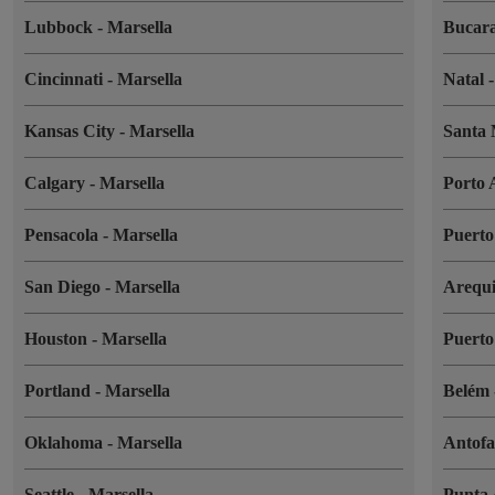
Lubbock
-
Marsella
Bucar
Cincinnati
-
Marsella
Natal
Kansas City
-
Marsella
Santa
Calgary
-
Marsella
Porto 
Pensacola
-
Marsella
Puerto
San Diego
-
Marsella
Arequ
Houston
-
Marsella
Puert
Portland
-
Marsella
Belém
Oklahoma
-
Marsella
Antof
Seattle
-
Marsella
Punta