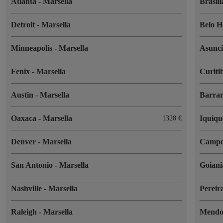
Atlanta
-
Marsella
Brasil
Detroit
-
Marsella
Belo H
Minneapolis
-
Marsella
Asunc
Fenix
-
Marsella
Curiti
Austin
-
Marsella
Barran
Oaxaca
-
Marsella
Iquiq
1328 €
Denver
-
Marsella
Campo
San Antonio
-
Marsella
Goian
Nashville
-
Marsella
Pereir
Raleigh
-
Marsella
Mend