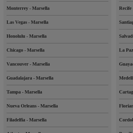
Monterrey
-
Marsella
Recife
Las Vegas
-
Marsella
Santia
Honolulu
-
Marsella
Salva
Chicago
-
Marsella
La Pa
Vancouver
-
Marsella
Guaya
Guadalajara
-
Marsella
Medel
Tampa
-
Marsella
Cartag
Nueva Orleans
-
Marsella
Floria
Filadelfia
-
Marsella
Cordo