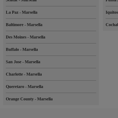
La Paz
-
Marsella
Iquito
Baltimore
-
Marsella
Coch
Des Moines
-
Marsella
Buffalo
-
Marsella
San Jose
-
Marsella
Charlotte
-
Marsella
Queretaro
-
Marsella
Orange County
-
Marsella