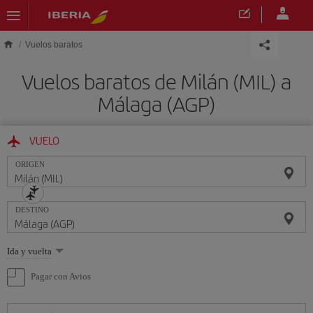
Saltar al contenido principal
Vuelos baratos
Vuelos baratos de Milán (MIL) a
Málaga (AGP)
VUELO
ORIGEN
DESTINO
Seleccione
Ida y vuelta
una
opción
Pagar con Avios