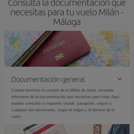
Consulta la documentación que
las fechas y los horarios del viaje un poco abiertos, podrás
elegir
necesitas para tu vuelo Milán -
el precio más barato.
Málaga
Documentación general
Cuando termines la compra de tu billete de avión, recuerda
informarte de la documentación que necesitas para volar. Aquí
puedes consultar si requieres visado, pasaporte, seguro o
cualquier otro documento, según el origen y el destino de tu
vuelo.