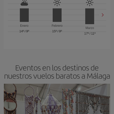
Enero
Febrero
Marzo
14º
/
9º
15º
/
9º
17º
/
11º
Eventos en los destinos de
nuestros vuelos baratos a Málaga