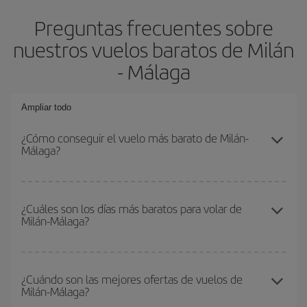
Preguntas frecuentes sobre
nuestros vuelos baratos de Milán
- Málaga
Ampliar todo
¿Cómo conseguir el vuelo más barato de Milán-
Málaga?
Podrás ahorrar en tu billete de avión de Milán-Málaga-dest y
conseguir el vuelo más barato si evitas temporadas altas,
¿Cuáles son los días más baratos para volar de
Milán-Málaga?
compras con antelación y puedes ser flexible con las fechas y
horarios de ida y vuelta.
Para saber qué días te saldrá más económico volar, solo tienes
que empezar una consulta en nuestro
buscador de vuelos
¿Cuándo son las mejores ofertas de vuelos de
Milán-Málaga?
baratos
. Dinos desde dónde vuelas, a dónde quieres ir y en qué
fechas habías pensado viajar. Te mostraremos los vuelos más