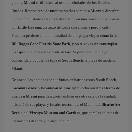
grados,
Miami
es diferente al resto de ciudades de los Estados
Unidos. Reserva uno de nuestros vuelos baratos a Miami y descubre
lo mejor de Estados Unidos y del Caribe en una única ciudad. Pasea
por
Little Havana
, un trozo de Cuba con aroma a puro y café.
Prueba a perderte en la inmensidad de una playa virgen como la de
Bill Baggs Cape Florida State Park
, y no te vayas sin contemplar
las espectaculares vistas desde su faro. Si prefieres una playa
concurrida y popular, la tuya es
South Beach
, la playa de moda en
Miami.
De noche, las opciones son infinitas en barrios como South Beach,
Coconut Grove
o
Downtown Miami
. Aprovecha nuestras
ofertas de
vuelos a Miami
para descubrir también esa otra cara de la ciudad,
más allá de sus playas y locales nocturnos: el Miami del
Distrito Art
Decó
o del
Vizcaya Museum and Gardens
, que hará las delicias de
los amantes del arte y la arquitectura.