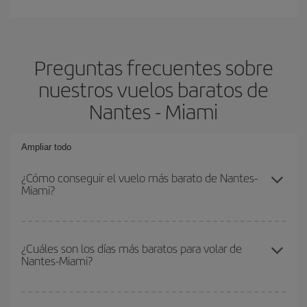
Preguntas frecuentes sobre
nuestros vuelos baratos de
Nantes - Miami
Ampliar todo
¿Cómo conseguir el vuelo más barato de Nantes-
Miami?
Podrás ahorrar en tu billete de avión de Nantes-Miami-dest y
conseguir el vuelo más barato si evitas temporadas altas,
¿Cuáles son los días más baratos para volar de
Nantes-Miami?
compras con antelación y puedes ser flexible con las fechas y
horarios de ida y vuelta.
Para saber qué días te saldrá más económico volar, solo tienes