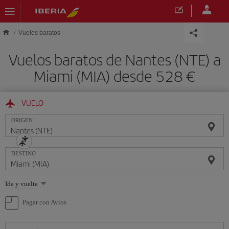
Saltar al contenido principal
Vuelos baratos
Vuelos baratos de Nantes (NTE) a
Miami (MIA) desde 528 €
VUELO
ORIGEN
DESTINO
Seleccione
Ida y vuelta
una
opción
Pagar con Avios