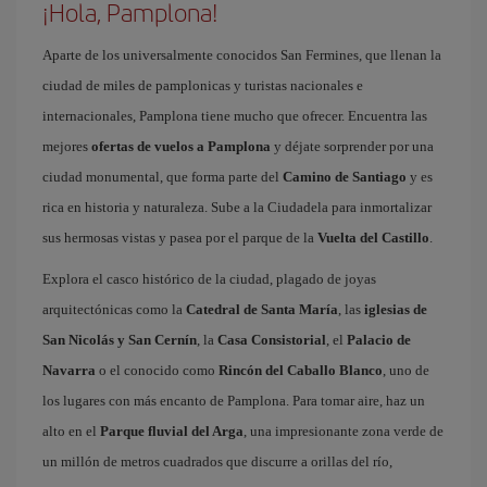
¡Hola, Pamplona!
Aparte de los universalmente conocidos San Fermines, que llenan la
ciudad de miles de pamplonicas y turistas nacionales e
internacionales, Pamplona tiene mucho que ofrecer. Encuentra las
mejores
ofertas de vuelos a Pamplona
y déjate sorprender por una
ciudad monumental, que forma parte del
Camino de Santiago
y es
rica en historia y naturaleza. Sube a la Ciudadela para inmortalizar
sus hermosas vistas y pasea por el parque de la
Vuelta del Castillo
.
Explora el casco histórico de la ciudad, plagado de joyas
arquitectónicas como la
Catedral de Santa María
, las
iglesias de
San Nicolás y San Cernín
, la
Casa Consistorial
, el
Palacio de
Navarra
o el conocido como
Rincón del Caballo Blanco
, uno de
los lugares con más encanto de Pamplona. Para tomar aire, haz un
alto en el
Parque fluvial del Arga
, una impresionante zona verde de
un millón de metros cuadrados que discurre a orillas del río,