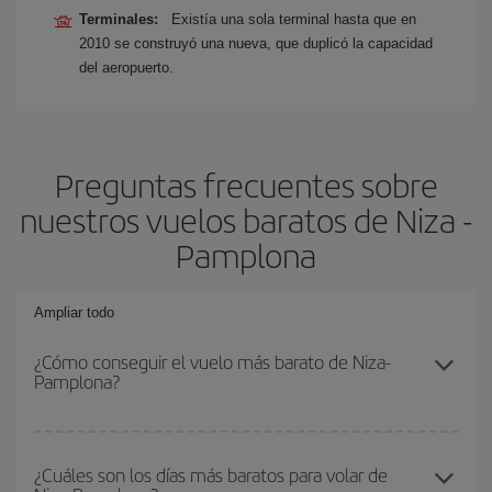
Terminales:
Existía una sola terminal hasta que en
2010 se construyó una nueva, que duplicó la capacidad
del aeropuerto.
Preguntas frecuentes sobre
nuestros vuelos baratos de Niza -
Pamplona
Ampliar todo
¿Cómo conseguir el vuelo más barato de Niza-
Pamplona?
Podrás ahorrar en tu billete de avión de Niza-Pamplona-dest y
conseguir el vuelo más barato si evitas temporadas altas,
¿Cuáles son los días más baratos para volar de
compras con antelación y puedes ser flexible con las fechas y