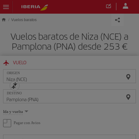
Saltar al contenido principal
Vuelos baratos
Vuelos baratos de Niza (NCE) a
Pamplona (PNA) desde 253 €
VUELO
ORIGEN
DESTINO
Seleccione
Ida y vuelta
una
opción
Pagar con Avios