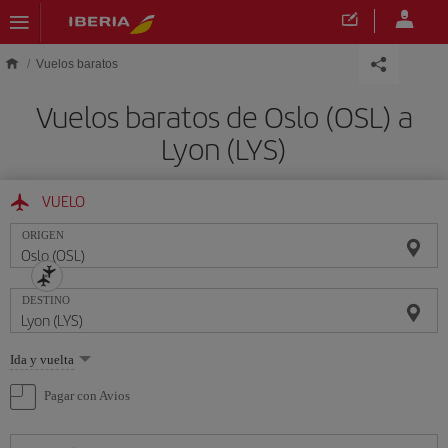
Saltar al contenido principal
Vuelos baratos
Vuelos baratos de Oslo (OSL) a
Lyon (LYS)
VUELO
ORIGEN
DESTINO
Seleccione
Ida y vuelta
una
opción
Pagar con Avios