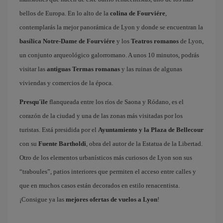
bellos de Europa. En lo alto de la
colina de Fourviére
,
contemplarás la mejor panorámica de Lyon y donde se encuentran la
basílica Notre-Dame de Fourviére
y los
Teatros romanos
de Lyon,
un conjunto arqueológico galorromano. A unos 10 minutos, podrás
visitar las
antiguas Termas romanas
y las ruinas de algunas
viviendas y comercios de la época.
Presqu´ile
flanqueada entre los ríos de Saona y Ródano, es el
corazón de la ciudad y una de las zonas más visitadas por los
turistas. Está presidida por el
Ayuntamiento y la Plaza de Bellecour
con su
Fuente Bartholdi
, obra del autor de la Estatua de la Libertad.
Otro de los elementos urbanísticos más curiosos de Lyon son sus
“traboules”, patios interiores que permiten el acceso entre calles y
que en muchos casos están decorados en estilo renacentista.
¡Consigue ya las
mejores ofertas de vuelos a Lyon
!