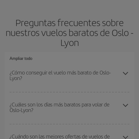
Preguntas frecuentes sobre
nuestros vuelos baratos de Oslo -
Lyon
Ampliar todo
¿Cómo conseguir el vuelo más barato de Oslo-
Lyon?
Podrás ahorrar en tu billete de avión de Oslo-Lyon-dest y
conseguir el vuelo más barato si evitas temporadas altas,
¿Cuáles son los días más baratos para volar de
Oslo-Lyon?
compras con antelación y puedes ser flexible con las fechas y
horarios de ida y vuelta.
Para saber qué días te saldrá más económico volar, solo tienes
que empezar una consulta en nuestro
buscador de vuelos
¿Cuándo son las mejores ofertas de vuelos de