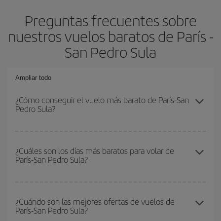
Preguntas frecuentes sobre
nuestros vuelos baratos de París -
San Pedro Sula
Ampliar todo
¿Cómo conseguir el vuelo más barato de París-San
Pedro Sula?
Podrás ahorrar en tu billete de avión de París-San Pedro Sula-dest
y conseguir el vuelo más barato si evitas temporadas altas,
¿Cuáles son los días más baratos para volar de
París-San Pedro Sula?
compras con antelación y puedes ser flexible con las fechas y
horarios de ida y vuelta.
Para saber qué días te saldrá más económico volar, solo tienes
que empezar una consulta en nuestro
buscador de vuelos
¿Cuándo son las mejores ofertas de vuelos de
París-San Pedro Sula?
baratos
. Dinos desde dónde vuelas, a dónde quieres ir y en qué
fechas habías pensado viajar. Te mostraremos los vuelos más