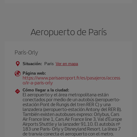
Aeropuerto de París
París-Orly
Situación:
París
Ver en mapa
Página web:
https://www.parisaeroport.fr/es/pasajeros/access
o/ir-a-paris-orly
Cómo llegar a la ciudad:
El aeropuerto y el área metropolitana están
conectados por medio de un autobús (aeropuerto-
estación Pont de Rungis del tren RER C) y una
lanzadera (aeropuerto-estación Antony del RER B).
También existen autobuses expreso: Orlybus, Cars
Air France line 1, Cars Air France line 3, Val d'Europe
Airports Shuttle y la lanzader 91.10. El autobús nº
183 une Paris- Orly y Disneyland Resort. La línea 7
de tranvía conecta el aeropuerto con el metro.