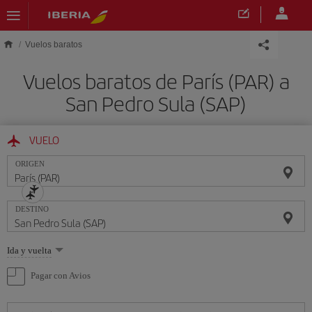
Saltar al contenido principal
Vuelos baratos
Vuelos baratos de París (PAR) a
San Pedro Sula (SAP)
VUELO
ORIGEN
DESTINO
Seleccione
Ida y vuelta
una
opción
Pagar con Avios