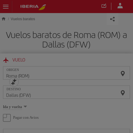
Saltar al contenido principal
Vuelos baratos
Vuelos baratos de Roma (ROM) a
Dallas (DFW)
VUELO
ORIGEN
DESTINO
Seleccione
Ida y vuelta
una
opción
Pagar con Avios