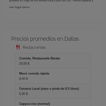
pionero.El viaje de tus sueños está a solo un clic: vuelos baratos a
este lugar único.
Precios promedios en Dallas
Restaurantes
Comida, Restaurante Barato
20,00 $
Menú comida rápida
8,50 $
Cerveza Local (vaso o pinta de 0.5 litros)
5,00 $
Cappuccino (normal)