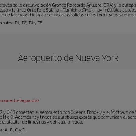
ravés de la circunvalación Grande Raccordo Anulare (GRA) y la autopist
esso y la línea Orte Fara Sabina - Fiumicino (FM1). Hay múltiples autobu
ro de la ciudad. Delante de todas las salidas de las terminales se encue
inales: T1, T2, T3 y T5.
Aeropuerto de Nueva York
ropuerto-laguardia/
 y Q48 conectan el aeropuerto con Queens, Brookly y el Midtown de Ma
o N o Q. Además hay líneas de autobuses exprés que comunican el aero
el alquiler de limusinas y vehículo privado.
s: A, B, C y D.