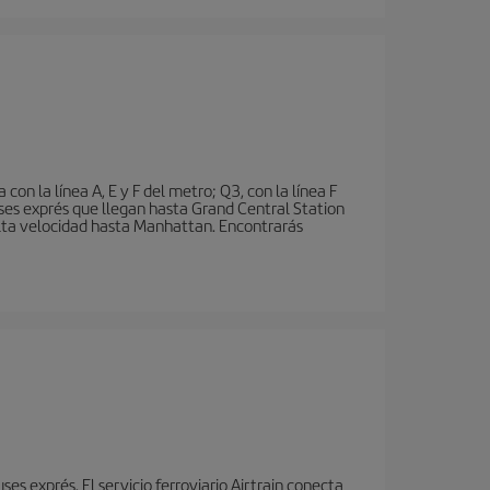
n la línea A, E y F del metro; Q3, con la línea F
ses exprés que llegan hasta Grand Central Station
 alta velocidad hasta Manhattan. Encontrarás
s exprés. El servicio ferroviario Airtrain conecta