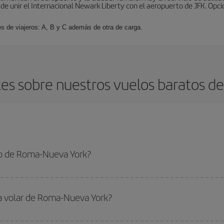
de unir el Internacional Newark Liberty con el aeropuerto de JFK. Opcio
es de viajeros: A, B y C además de otra de carga.
es sobre nuestros vuelos baratos d
to de Roma-Nueva York?
eva York-dest y conseguir el vuelo más barato si evitas temporadas altas, co
ra volar de Roma-Nueva York?