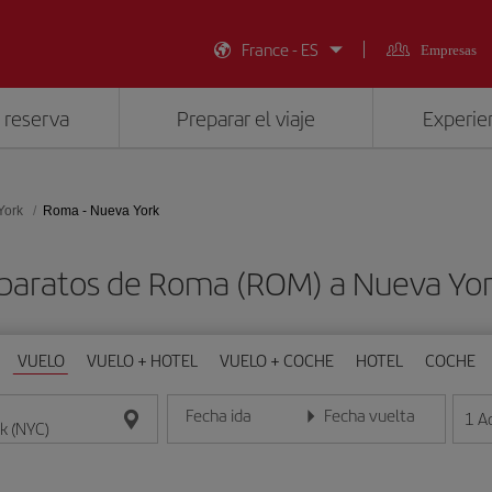
France - ES
Empresas
 reserva
Preparar el viaje
Experien
York
Roma - Nueva York
 baratos de Roma (ROM) a Nueva Yor
VUELO
VUELO + HOTEL
VUELO + COCHE
HOTEL
COCHE
Fecha ida
Fecha vuelta
1
A
Introduce la fecha en formato día/mes/año
Introduce la fecha en format