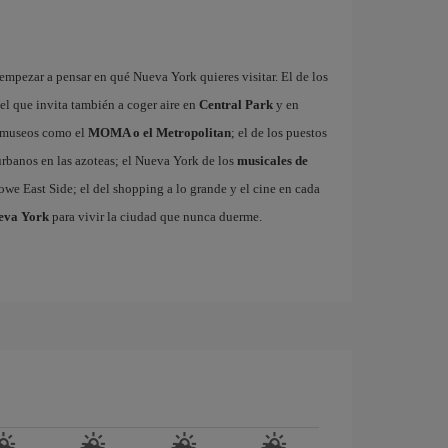
mpezar a pensar en qué Nueva York quieres visitar. El de los
 el que invita también a coger aire en
Central Park
y en
es museos como el
MOMA o el Metropolitan
; el de los puestos
 urbanos en las azoteas; el Nueva York de los
musicales de
owe East Side; el del shopping a lo grande y el cine en cada
ueva York
para vivir la ciudad que nunca duerme.