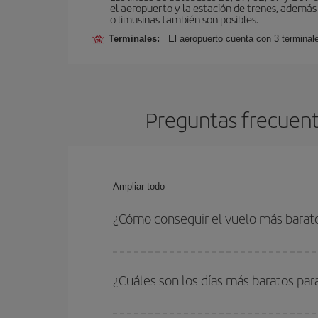
el aeropuerto y la estación de trenes, además 
o limusinas también son posibles.
Terminales:
El aeropuerto cuenta con 3 terminal
Preguntas frecuent
Ampliar todo
¿Cómo conseguir el vuelo más bara
Podrás ahorrar en tu billete de avión de Roma-Nu
las fechas y horarios de ida y vuelta.
¿Cuáles son los días más baratos pa