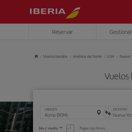
Saltar al contenido principal
Reservar
Gestionar
Vuelos baratos
América del Norte
USA
Nueva 
Vuelos
ORIGEN
DESTINO
Seleccione
Pagar con Avios
Ida y vuelta