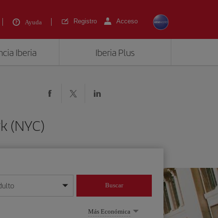
Registro
Acceso
Ayuda
cia Iberia
Iberia Plus
k (NYC)
dulto
Buscar
o día/mes/año
Más Económica