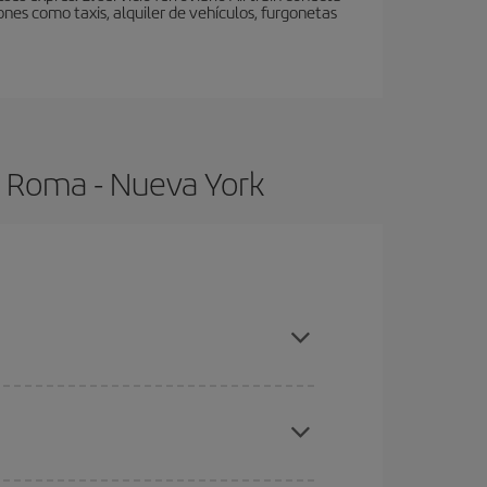
nes como taxis, alquiler de vehículos, furgonetas
e Roma - Nueva York
mpras con antelación y puedes ser flexible con