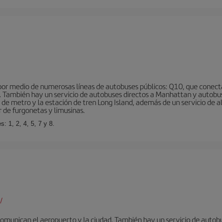
r medio de numerosas líneas de autobuses públicos: Q10, que conecta co
o… También hay un servicio de autobuses directos a Manhattan y autobu
d de metro y la estación de tren Long Island, además de un servicio de
r de furgonetas y limusinas.
: 1, 2, 4, 5, 7 y 8.
/
omunican el aeropuerto y la ciudad. También hay un servicio de autobuse