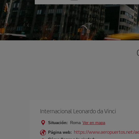
una
opción
Internacional Leonardo da Vinci
Situación:
Roma
Ver en mapa
https://www.aeropuertos.net/ae
Página web: