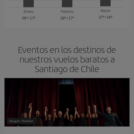
Marzo
Enero
Febrero
27º
/
16º
29º
/
17º
28º
/
17º
Eventos en los destinos de
nuestros vuelos baratos a
Santiago de Chile
Imagen: Standret