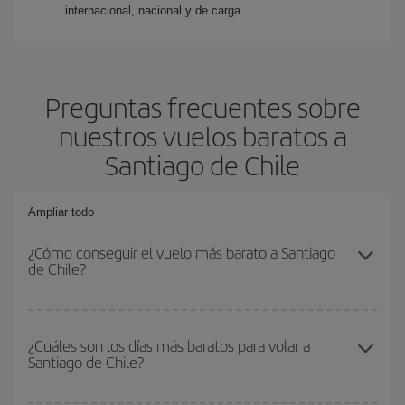
internacional, nacional y de carga.
Preguntas frecuentes sobre
nuestros vuelos baratos a
Santiago de Chile
Ampliar todo
¿Cómo conseguir el vuelo más barato a Santiago
de Chile?
Podrás ahorrar en tu billete de avión y conseguir el vuelo más
barato si evitas temporadas altas, compras con antelación y
¿Cuáles son los días más baratos para volar a
Santiago de Chile?
puedes ser flexible con las fechas y horarios de ida y vuelta.
Además, si no tienes decidido un destino concreto para tu viaje,
mira nuestras ofertas y déjate inspirar: seguro que encuentras el