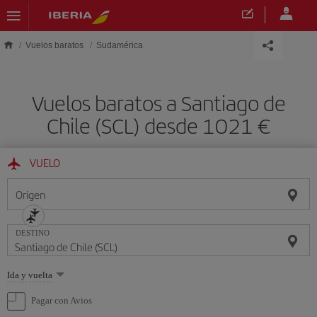
Saltar al contenido principal
Vuelos baratos
Sudamérica
Vuelos baratos a Santiago de
Chile (SCL) desde 1021 €
VUELO
Origen
DESTINO
Seleccione
Ida y vuelta
una
opción
Pagar con Avios