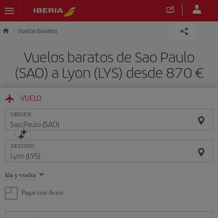
Saltar al contenido principal
Vuelos baratos
Vuelos baratos de Sao Paulo
(SAO) a Lyon (LYS) desde 870 €
VUELO
ORIGEN
DESTINO
Seleccione
Ida y vuelta
una
opción
Pagar con Avios