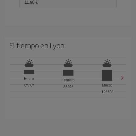
11,90 €
El tiempo en Lyon
Enero
Febrero
6º
/
0º
Marzo
8º
/
0º
12º
/
3º