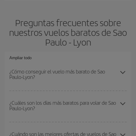
Preguntas frecuentes sobre
nuestros vuelos baratos de Sao
Paulo - Lyon
Ampliar todo
¿Cómo conseguir el vuelo más barato de Sao
Paulo-Lyon?
Podrás ahorrar en tu billete de avión de Sao Paulo-Lyon-dest y
conseguir el vuelo más barato si evitas temporadas altas,
¿Cuáles son los días más baratos para volar de Sao
Paulo-Lyon?
compras con antelación y puedes ser flexible con las fechas y
horarios de ida y vuelta.
Para saber qué días te saldrá más económico volar, solo tienes
que empezar una consulta en nuestro
buscador de vuelos
¿Cuándo son las mejores ofertas de vuelos de Sao