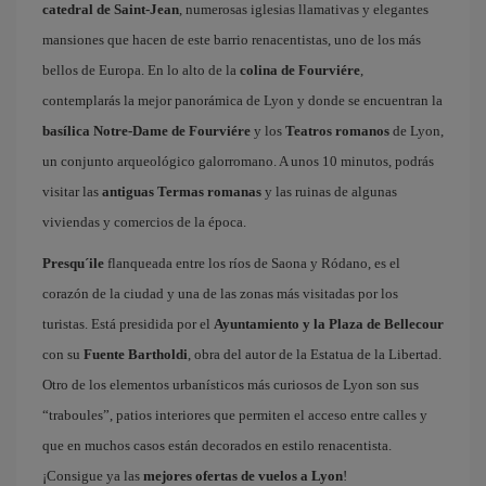
catedral de Saint-Jean
, numerosas iglesias llamativas y elegantes
mansiones que hacen de este barrio renacentistas, uno de los más
bellos de Europa. En lo alto de la
colina de Fourviére
,
contemplarás la mejor panorámica de Lyon y donde se encuentran la
basílica Notre-Dame de Fourviére
y los
Teatros romanos
de Lyon,
un conjunto arqueológico galorromano. A unos 10 minutos, podrás
visitar las
antiguas Termas romanas
y las ruinas de algunas
viviendas y comercios de la época.
Presqu´ile
flanqueada entre los ríos de Saona y Ródano, es el
corazón de la ciudad y una de las zonas más visitadas por los
turistas. Está presidida por el
Ayuntamiento y la Plaza de Bellecour
con su
Fuente Bartholdi
, obra del autor de la Estatua de la Libertad.
Otro de los elementos urbanísticos más curiosos de Lyon son sus
“traboules”, patios interiores que permiten el acceso entre calles y
que en muchos casos están decorados en estilo renacentista.
¡Consigue ya las
mejores ofertas de vuelos a Lyon
!