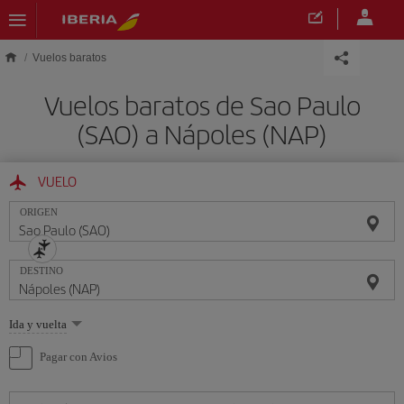
Saltar al contenido principal
Vuelos baratos
Vuelos baratos de Sao Paulo
(SAO) a Nápoles (NAP)
VUELO
ORIGEN
DESTINO
Seleccione
Ida y vuelta
una
opción
Pagar con Avios