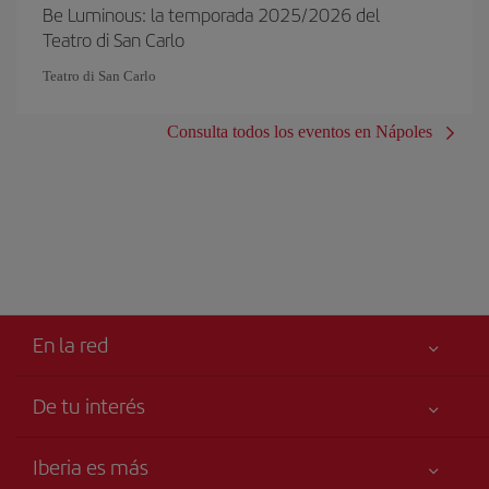
Be Luminous: la temporada 2025/2026 del
Teatro di San Carlo
Teatro di San Carlo
Consulta todos los eventos en Nápoles
En la red
De tu interés
Tu seguridad es lo primero
Iberia es más
Accesibilidad