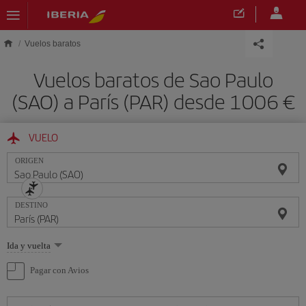
Saltar al contenido principal
Vuelos baratos
Vuelos baratos de Sao Paulo
(SAO) a París (PAR) desde 1006 €
VUELO
ORIGEN
DESTINO
Seleccione
Ida y vuelta
una
opción
Pagar con Avios