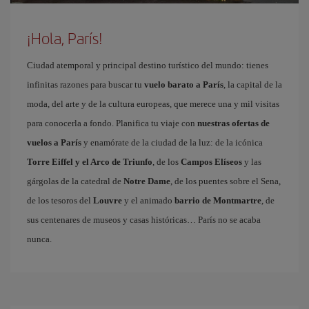
¡Hola, París!
Ciudad atemporal y principal destino turístico del mundo: tienes
infinitas razones para buscar tu
vuelo barato a París
, la capital de la
moda, del arte y de la cultura europeas, que merece una y mil visitas
para conocerla a fondo. Planifica tu viaje con
nuestras ofertas de
vuelos a París
y enamórate de la ciudad de la luz: de la icónica
Torre Eiffel y el Arco de Triunfo
, de los
Campos Elíseos
y las
gárgolas de la catedral de
Notre Dame
, de los puentes sobre el Sena,
de los tesoros del
Louvre
y el animado
barrio de Montmartre
, de
sus centenares de museos y casas históricas… París no se acaba
nunca.