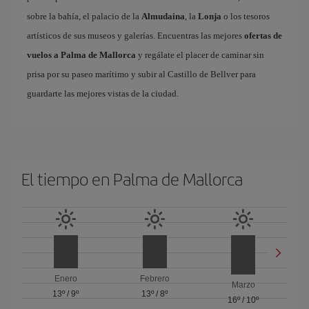
sobre la bahía, el palacio de la
Almudaina
, la
Lonja
o los tesoros
artísticos de sus museos y galerías. Encuentras las mejores
ofertas de
vuelos a Palma de Mallorca
y regálate el placer de caminar sin
prisa por su paseo marítimo y subir al Castillo de Bellver para
guardarte las mejores vistas de la ciudad.
El tiempo en Palma de Mallorca
Enero
Febrero
Marzo
13º
/
9º
13º
/
8º
16º
/
10º