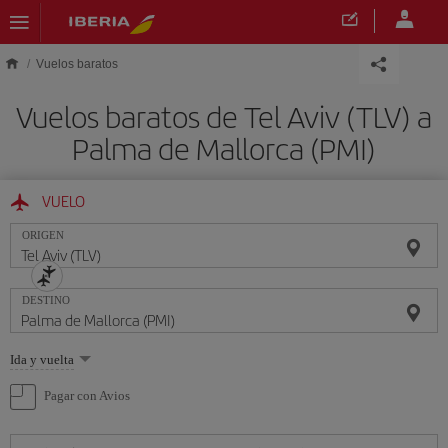
Saltar al contenido principal
Vuelos baratos
Vuelos baratos de Tel Aviv (TLV) a
Palma de Mallorca (PMI)
VUELO
ORIGEN
DESTINO
Seleccione
Ida y vuelta
una
opción
Pagar con Avios