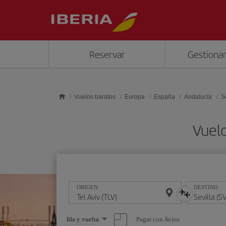
Saltar al contenido principal
Reservar
Gestionar
Vuelos baratos
Europa
España
Andalucía
S
Vuelo
ORIGEN
DESTINO
Seleccione
Pagar con Avios
Ida y vuelta