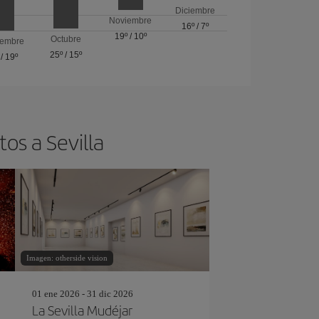
Diciembre
Noviembre
16º
/
7º
19º
/
10º
Octubre
iembre
25º
/
15º
/
19º
os a Sevilla
Imagen: otherside vision
01 ene 2026 - 31 dic 2026
La Sevilla Mudéjar