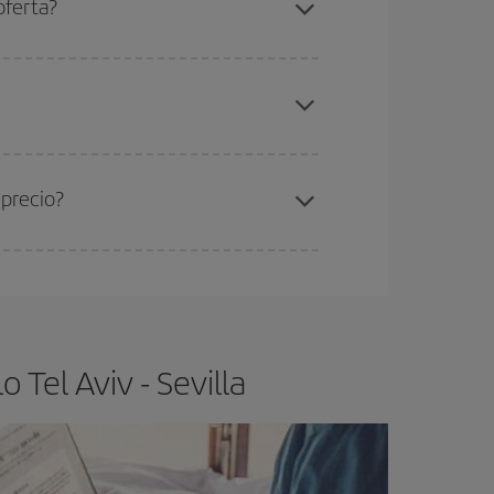
oferta?
elo y de que las tarifas más baratas (turista)
 Aviv-Sevilla-dest
.
ra el vuelo más barato.
 precio?
ser flexible.
Lo normal es que
cuanto antes
 poco abiertos, podrás
elegir el precio más
Tel Aviv - Sevilla