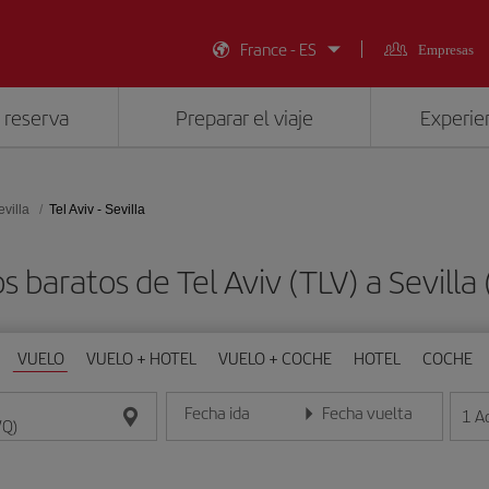
France - ES
Empresas
 reserva
Preparar el viaje
Experien
evilla
Tel Aviv - Sevilla
s baratos de Tel Aviv (TLV) a Sevilla
VUELO
VUELO + HOTEL
VUELO + COCHE
HOTEL
COCHE
Fecha ida
Fecha vuelta
1
A
Introduce la fecha en formato día/mes/año
Introduce la fecha en format