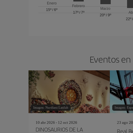
Enero
Febrero
Marzo
15º
/
6º
17º
/
7º
Ab
20º
/
9º
22º
Eventos en 
Imagen: Nurdiani Latifah
Imagen: Esp
10 abr 2026 - 12 oct 2026
23 ago 20
DINOSAURIOS DE LA
Real B