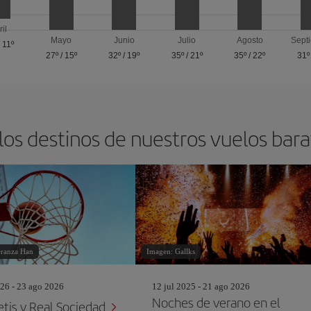
ril
Mayo
Junio
Julio
Agosto
Sept
/
11º
27º
/
15º
32º
/
19º
35º
/
21º
35º
/
22º
31º
los destinos de nuestros vuelos barat
eranza Han
Imagen: Gallks
26 - 23 ago 2026
12 jul 2025 - 21 ago 2026
Noches de verano en el
etis v Real Sociedad