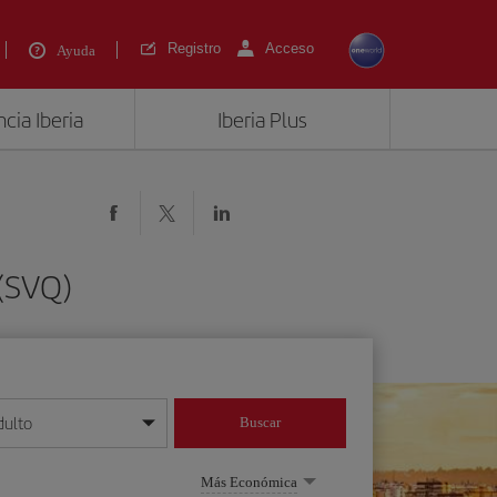
Registro
Acceso
Ayuda
cia Iberia
Iberia Plus
 (SVQ)
dulto
Buscar
o día/mes/año
Más Económica