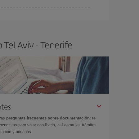
ser flexible.
Lo normal es que
cuanto antes
 poco abiertos, podrás
elegir el precio más
Tel Aviv - Tenerife
ntes
tras
preguntas frecuentes sobre documentación
: te
cesitas para volar con Iberia, así como los trámites
gración y aduanas.