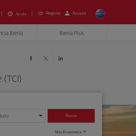
Registro
Acceso
Ayuda
cia Iberia
Iberia Plus
 (TCI)
dulto
Buscar
o día/mes/año
Más Económica