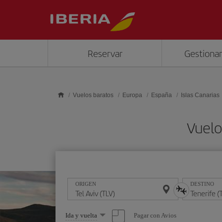
Saltar al contenido principal
Reservar
Gestionar
Vuelos baratos
Europa
España
Islas Canarias
Vuelo
ORIGEN
DESTINO
Seleccione
Pagar con Avios
Ida y vuelta