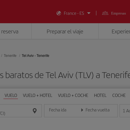
France - ES
Empresas
 reserva
Preparar el viaje
Experien
Tenerife
Tel Aviv - Tenerife
s baratos de Tel Aviv (TLV) a Tenerife
VUELO
VUELO + HOTEL
VUELO + COCHE
HOTEL
COCHE
Fecha ida
Fecha vuelta
1
A
Introduce la fecha en formato día/mes/año
Introduce la fecha en format