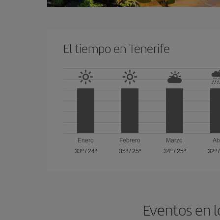
El tiempo en Tenerife
Enero
Febrero
Marzo
Ab
33º
/
24º
35º
/
25º
34º
/
25º
32º
Eventos en l