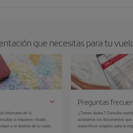
os baratos. Las claves para encontrar los mejores precios son
anticiparte y 
drán. Además, si buscas los vuelos con las fechas y los horarios del viaje un
ntación que necesitas para tu vuelo 
Preguntas frecue
da informarte de la
¿Tienes dudas? Consulta nues
sultar si requieres visado,
aclaramos los documentos que ne
rigen y el destino de tu vuelo.
específicos exigidos para la mi