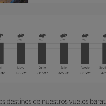
ril
Mayo
Junio
Julio
Agosto
Sept
/
25º
31º
/
25º
31º
/
25º
32º
/
25º
31º
/
25º
30º
os destinos de nuestros vuelos barat