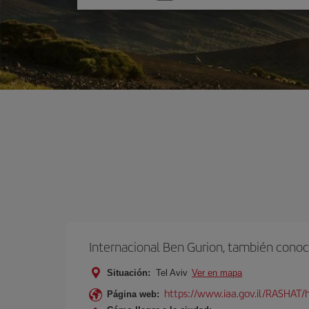
una
opción
Internacional Ben Gurion, también conoc
Situación:
Tel Aviv
Ver en mapa
https://www.iaa.gov.il/RASHAT/h
Página web: