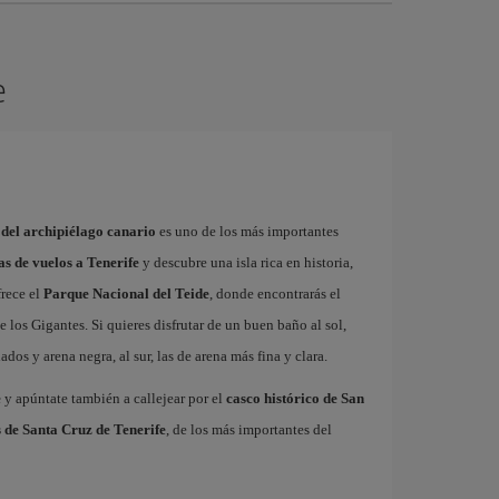
e
 del archipiélago canario
es uno de los más importantes
as de vuelos a Tenerife
y descubre una isla rica en historia,
frece el
Parque Nacional del Teide
, donde encontrarás el
 los Gigantes. Si quieres disfrutar de un buen baño al sol,
dos y arena negra, al sur, las de arena más fina y clara.
e
y apúntate también a callejear por el
casco histórico de San
 de Santa Cruz de Tenerife
, de los más importantes del