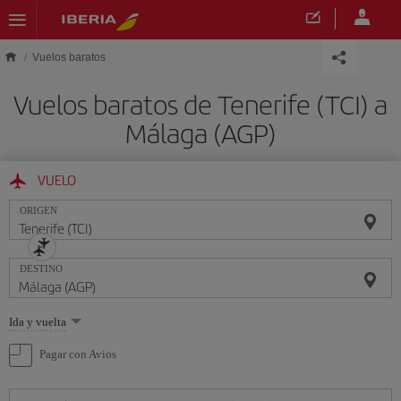
Saltar al contenido principal
Vuelos baratos
Vuelos baratos de Tenerife (TCI) a
Málaga (AGP)
VUELO
ORIGEN
DESTINO
Seleccione
Ida y vuelta
una
opción
Pagar con Avios