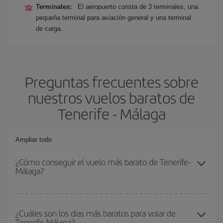
Terminales:
El aeropuerto consta de 3 terminales, una
pequeña terminal para aviación general y una terminal
de carga.
Preguntas frecuentes sobre
nuestros vuelos baratos de
Tenerife - Málaga
Ampliar todo
¿Cómo conseguir el vuelo más barato de Tenerife-
Málaga?
Podrás ahorrar en tu billete de avión de Tenerife-Málaga-dest y
conseguir el vuelo más barato si evitas temporadas altas,
¿Cuáles son los días más baratos para volar de
Tenerife-Málaga?
compras con antelación y puedes ser flexible con las fechas y