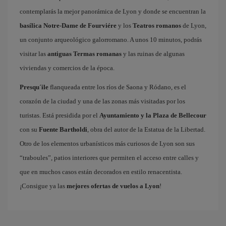
contemplarás la mejor panorámica de Lyon y donde se encuentran la
basílica Notre-Dame de Fourviére
y los
Teatros romanos
de Lyon,
un conjunto arqueológico galorromano. A unos 10 minutos, podrás
visitar las
antiguas Termas romanas
y las ruinas de algunas
viviendas y comercios de la época.
Presqu´ile
flanqueada entre los ríos de Saona y Ródano, es el
corazón de la ciudad y una de las zonas más visitadas por los
turistas. Está presidida por el
Ayuntamiento y la Plaza de Bellecour
con su
Fuente Bartholdi
, obra del autor de la Estatua de la Libertad.
Otro de los elementos urbanísticos más curiosos de Lyon son sus
“traboules”, patios interiores que permiten el acceso entre calles y
que en muchos casos están decorados en estilo renacentista.
¡Consigue ya las
mejores ofertas de vuelos a Lyon
!