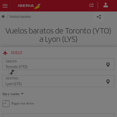
Saltar al contenido principal
Vuelos baratos
Vuelos baratos de Toronto (YTO)
a Lyon (LYS)
VUELO
ORIGEN
DESTINO
Seleccione
Ida y vuelta
una
opción
Pagar con Avios