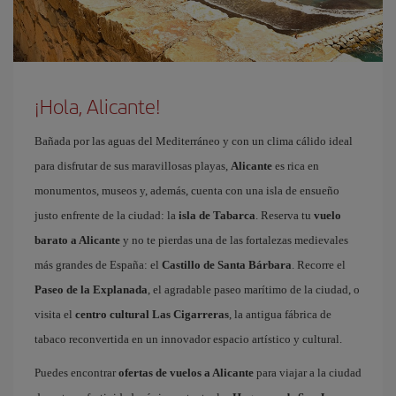
¡Hola, Alicante!
Bañada por las aguas del Mediterráneo y con un clima cálido ideal
para disfrutar de sus maravillosas playas,
Alicante
es rica en
monumentos, museos y, además, cuenta con una isla de ensueño
justo enfrente de la ciudad: la
isla de Tabarca
. Reserva tu
vuelo
barato a Alicante
y no te pierdas una de las fortalezas medievales
más grandes de España: el
Castillo de Santa Bárbara
. Recorre el
Paseo de la Explanada
, el agradable paseo marítimo de la ciudad, o
visita el
centro cultural Las Cigarreras
, la antigua fábrica de
tabaco reconvertida en un innovador espacio artístico y cultural.
Puedes encontrar
ofertas de vuelos a Alicante
para viajar a la ciudad