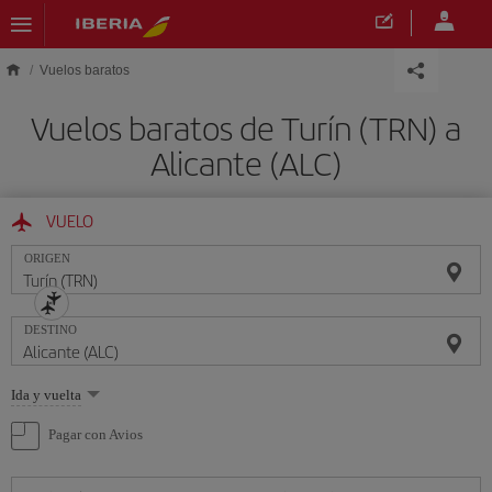
Saltar al contenido principal
Vuelos baratos
Vuelos baratos de Turín (TRN) a
Alicante (ALC)
VUELO
ORIGEN
DESTINO
Seleccione
Ida y vuelta
una
opción
Pagar con Avios