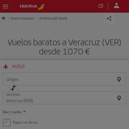
Saltar al contenido principal
Vuelos baratos
América del Norte
Vuelos baratos a Veracruz (VER)
desde 1070 €
VUELO
Origen
DESTINO
Seleccione
Ida y vuelta
una
opción
Pagar con Avios