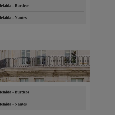
elaida
-
Burdeos
elaida
-
Nantes
elaida
-
Burdeos
elaida
-
Nantes