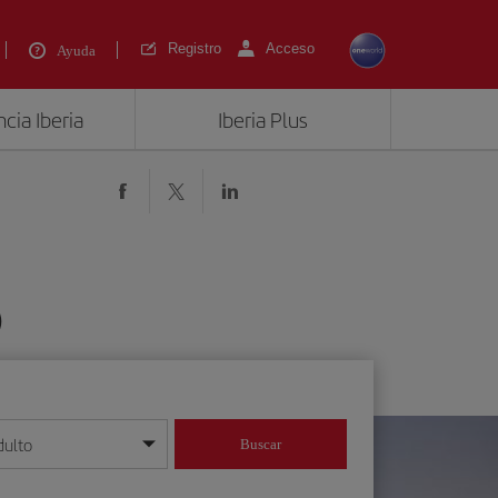
Registro
Acceso
Ayuda
cia Iberia
Iberia Plus
)
dulto
Buscar
o día/mes/año