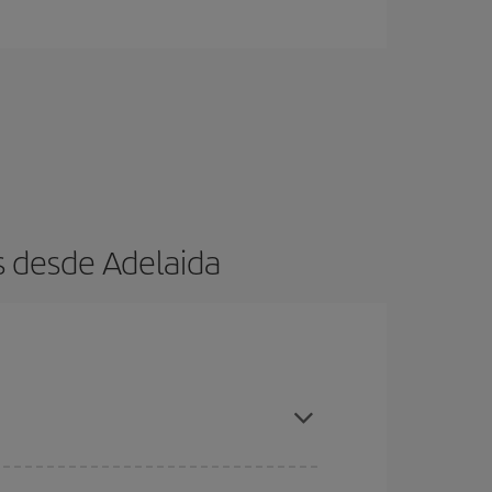
s desde Adelaida
ratos
. Dinos desde dónde vuelas, a dónde