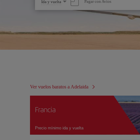
Seleccione
Pagar con Avios
Ida y vuelta
una
opción
Ver vuelos baratos a Adelaida
Francia
Precio mínimo ida y vuelta