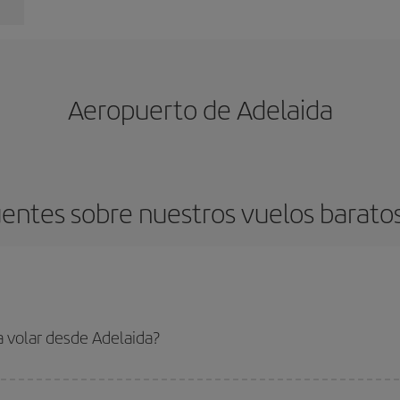
Aeropuerto de Adelaida
entes sobre nuestros vuelos barato
a volar desde Adelaida?
ar, solo tienes que empezar una consulta en nuestro
buscador de vuelos ba