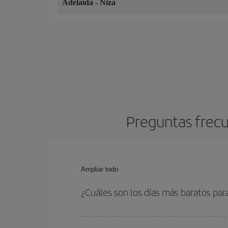
Adelaida
-
Niza
Preguntas frecu
Ampliar todo
¿Cuáles son los días más baratos par
Para saber qué días te saldrá más económico vol