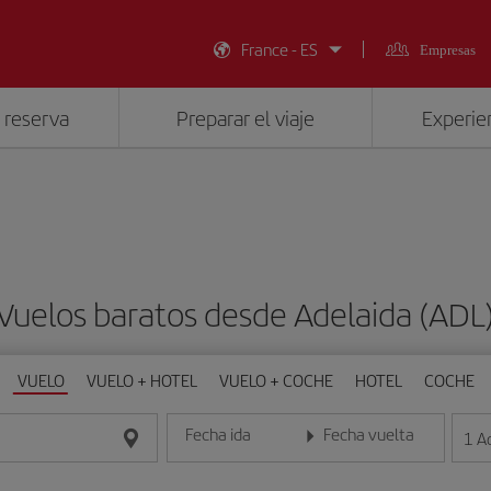
France - ES
Empresas
 reserva
Preparar el viaje
Experien
Vuelos baratos desde Adelaida (ADL
VUELO
VUELO + HOTEL
VUELO + COCHE
HOTEL
COCHE
Fecha ida
Fecha vuelta
1
A
Introduce la fecha en formato día/mes/año
Introduce la fecha en format