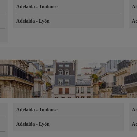
Adelaida
-
Toulouse
Ad
Adelaida
-
Lyón
Ad
Adelaida
-
Toulouse
Ad
Adelaida
-
Lyón
Ad