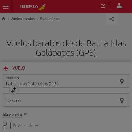
Saltar al contenido principal
Vuelos baratos
Sudamérica
Vuelos baratos desde Baltra Islas
Galápagos (GPS)
VUELO
ORIGEN
Destino
Seleccione
Ida y vuelta
una
opción
Pagar con Avios