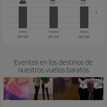
Enero
Febrero
Marzo
28º
/
23º
29º
/
24º
29º
/
24º
Eventos en los destinos de
nuestros vuelos baratos