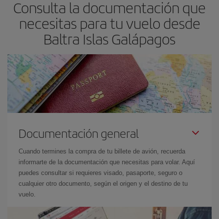
Consulta la documentación que
Además, si no tienes decidido un destino concreto para tu viaje,
mira nuestras ofertas y déjate inspirar: seguro que encuentras el
necesitas para tu vuelo desde
vuelo más barato.
Baltra Islas Galápagos
Documentación general
Cuando termines la compra de tu billete de avión, recuerda
informarte de la documentación que necesitas para volar. Aquí
puedes consultar si requieres visado, pasaporte, seguro o
cualquier otro documento, según el origen y el destino de tu
vuelo.