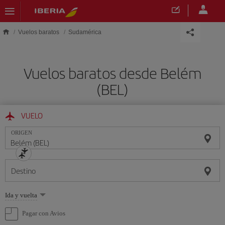
Saltar al contenido principal
Vuelos baratos
Sudamérica
Vuelos baratos desde Belém
(BEL)
VUELO
ORIGEN
Destino
Seleccione
Ida y vuelta
una
opción
Pagar con Avios