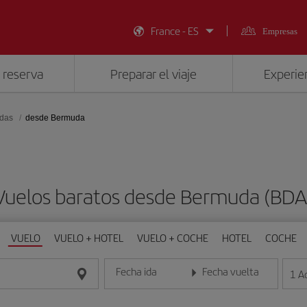
France - ES
Empresas
 reserva
Preparar el viaje
Experien
udas
desde Bermuda
Vuelos baratos desde Bermuda (BDA
VUELO
VUELO + HOTEL
VUELO + COCHE
HOTEL
COCHE
Fecha ida
Fecha vuelta
1
A
Introduce la fecha en formato día/mes/año
Introduce la fecha en format