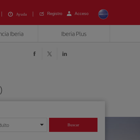
Registro
Acceso
Ayuda
cia Iberia
Iberia Plus
)
dulto
Buscar
o día/mes/año