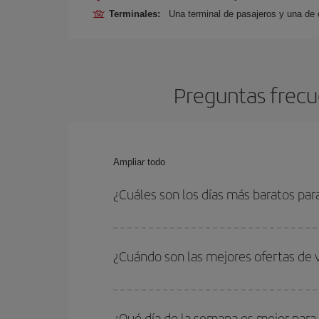
Terminales:
Una terminal de pasajeros y una de 
Preguntas frecu
Ampliar todo
¿Cuáles son los días más baratos pa
Para saber qué días te saldrá más económico vol
quieres ir y en qué fechas habías pensado viajar
¿Cuándo son las mejores ofertas de
para que puedas encontrar la mejor oferta. Ademá
más en el precio de tu billete.
Puedes conseguir los vuelos más baratos viajan
periodos de vacaciones escolares son temporada
¿Qué día de la semana es mejor para