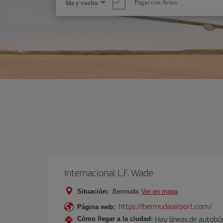
Seleccione
Pagar con Avios
Ida y vuelta
una
opción
Internacional L.F. Wade
Situación:
Bermuda
Ver en mapa
https://bermudaairport.com/
Página web:
Hay líneas de autobús
Cómo llegar a la ciudad: