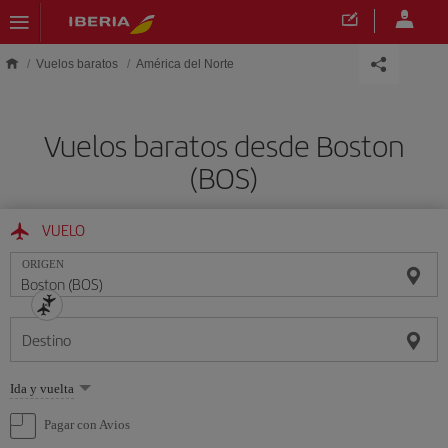
Saltar al contenido principal
Vuelos baratos
América del Norte
Vuelos baratos desde Boston
(BOS)
VUELO
ORIGEN
Destino
Seleccione
Ida y vuelta
una
opción
Pagar con Avios