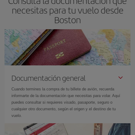
Consulta la documentación que
mira nuestras ofertas y déjate inspirar: seguro que encuentras el
necesitas para tu vuelo desde
vuelo más barato.
Boston
Documentación general
Cuando termines la compra de tu billete de avión, recuerda
informarte de la documentación que necesitas para volar. Aquí
puedes consultar si requieres visado, pasaporte, seguro o
cualquier otro documento, según el origen y el destino de tu
vuelo.