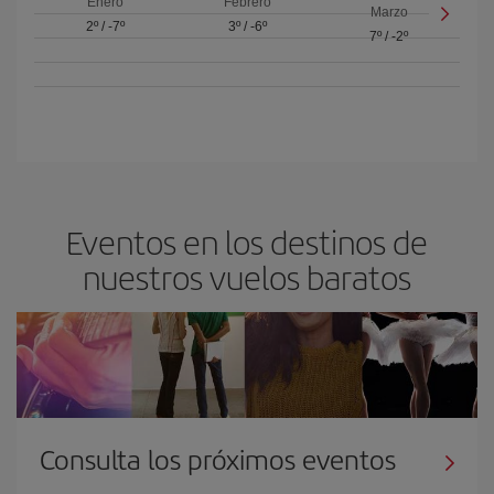
Enero
Febrero
Marzo
2º
/
-7º
3º
/
-6º
7º
/
-2º
Eventos en los destinos de
nuestros vuelos baratos
Consulta los próximos eventos