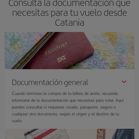
Consulta la documentación que
mira nuestras ofertas y déjate inspirar: seguro que encuentras el
necesitas para tu vuelo desde
vuelo más barato.
Catania
Documentación general
Cuando termines la compra de tu billete de avión, recuerda
informarte de la documentación que necesitas para volar. Aquí
puedes consultar si requieres visado, pasaporte, seguro o
cualquier otro documento, según el origen y el destino de tu
vuelo.