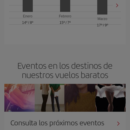
Enero
Febrero
Marzo
14º
/
8º
15º
/
7º
17º
/
9º
Eventos en los destinos de
nuestros vuelos baratos
Consulta los próximos eventos