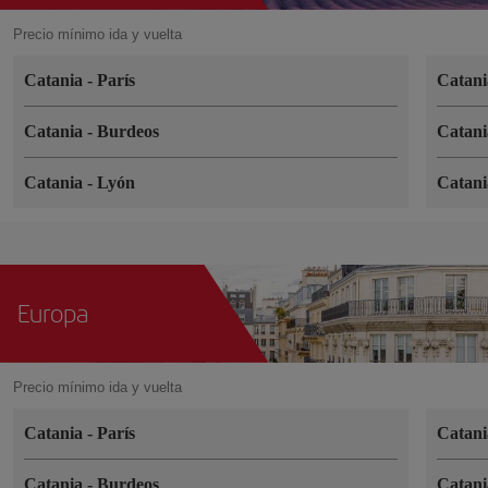
Precio mínimo ida y vuelta
Catania
-
París
Catan
Catania
-
Burdeos
Catan
Catania
-
Lyón
Catan
Europa
Precio mínimo ida y vuelta
Catania
-
París
Catan
Catania
-
Burdeos
Catan