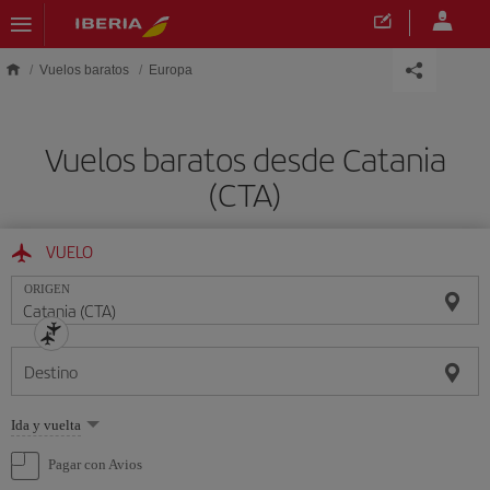
Saltar al contenido principal
Vuelos baratos
Europa
Vuelos baratos desde Catania
(CTA)
VUELO
ORIGEN
Destino
Seleccione
Ida y vuelta
una
opción
Pagar con Avios