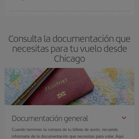
Podrás ahorrar en tu billete de avión y conseguir el vuelo más
barato si evitas temporadas altas, compras con antelación y
puedes ser flexible con las fechas y horarios de ida y vuelta.
Consulta la documentación que
Además, si no tienes decidido un destino concreto para tu viaje,
mira nuestras ofertas y déjate inspirar: seguro que encuentras el
necesitas para tu vuelo desde
vuelo más barato.
Chicago
Documentación general
Cuando termines la compra de tu billete de avión, recuerda
informarte de la documentación que necesitas para volar. Aquí