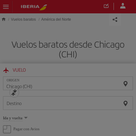
Saltar al contenido principal
Vuelos baratos
América del Norte
Vuelos baratos desde Chicago
(CHI)
VUELO
ORIGEN
Destino
Seleccione
Ida y vuelta
una
opción
Pagar con Avios