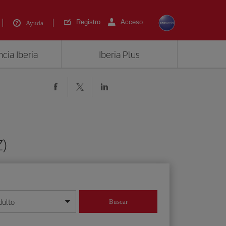
Registro
Acceso
Ayuda
cia Iberia
Iberia Plus
Z)
dulto
Buscar
o día/mes/año