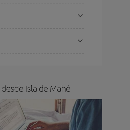
elo y de que las tarifas más baratas (turista)
ychelles.
ra el vuelo más barato.
es ser flexible con las fechas y horarios de ida y
cuentras el vuelo más barato.
 desde Isla de Mahé