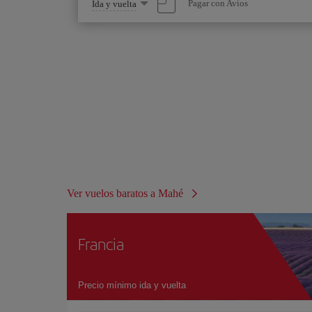
Seleccione
Pagar con Avios
Ida y vuelta
una
opción
Ver vuelos baratos a Mahé
Francia
Precio mínimo ida y vuelta