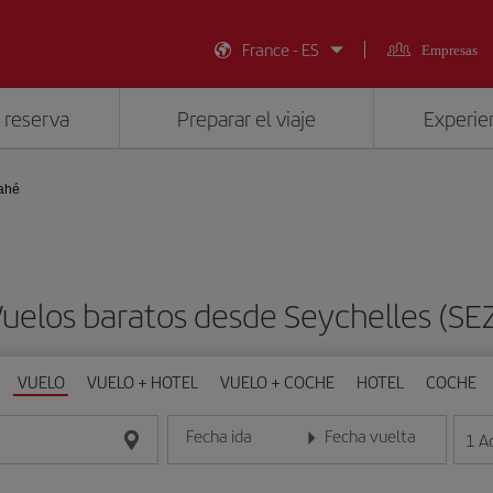
France - ES
Empresas
 reserva
Preparar el viaje
Experien
Mahé
uelos baratos desde Seychelles (SE
VUELO
VUELO + HOTEL
VUELO + COCHE
HOTEL
COCHE
Fecha ida
Fecha vuelta
1
A
Introduce la fecha en formato día/mes/año
Introduce la fecha en format