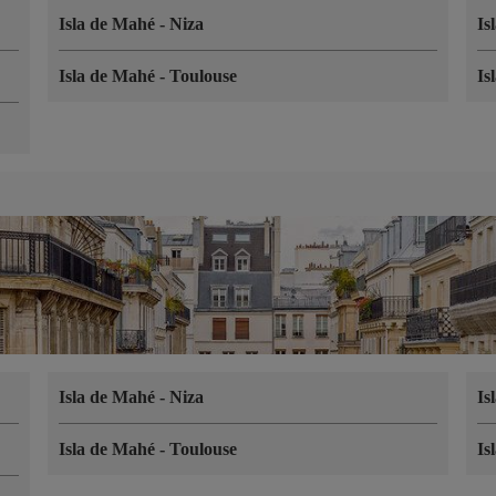
Isla de Mahé
-
Niza
Is
Isla de Mahé
-
Toulouse
Is
Isla de Mahé
-
Niza
Is
Isla de Mahé
-
Toulouse
Is