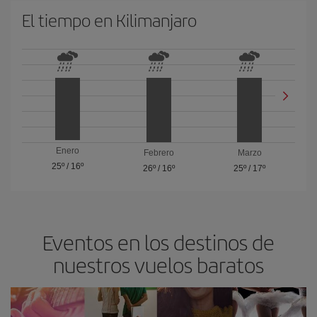
El tiempo en Kilimanjaro
Enero
Febrero
Marzo
25º
/
16º
26º
/
16º
25º
/
17º
Eventos en los destinos de
nuestros vuelos baratos