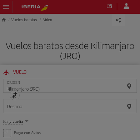
Saltar al contenido principal
Vuelos baratos
África
Vuelos baratos desde Kilimanjaro
(JRO)
VUELO
ORIGEN
Destino
Seleccione
Ida y vuelta
una
opción
Pagar con Avios