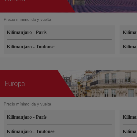
Precio mínimo ida y vuelta
Kilimanjaro
-
París
Kilim
Kilimanjaro
-
Toulouse
Kilim
Europa
Precio mínimo ida y vuelta
Kilimanjaro
-
París
Kilim
Kilimanjaro
-
Toulouse
Kilim