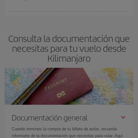
Podrás ahorrar en tu billete de avión y conseguir el vuelo más
barato si evitas temporadas altas, compras con antelación y
puedes ser flexible con las fechas y horarios de ida y vuelta.
Consulta la documentación que
Además, si no tienes decidido un destino concreto para tu viaje,
mira nuestras ofertas y déjate inspirar: seguro que encuentras el
necesitas para tu vuelo desde
vuelo más barato.
Kilimanjaro
Documentación general
Cuando termines la compra de tu billete de avión, recuerda
informarte de la documentación que necesitas para volar. Aquí