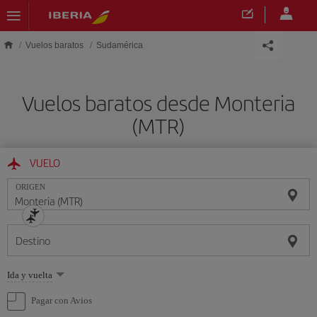
Saltar al contenido principal
Vuelos baratos
Sudamérica
Vuelos baratos desde Monteria
(MTR)
VUELO
ORIGEN
Destino
Seleccione
Ida y vuelta
una
opción
Pagar con Avios