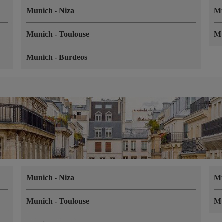
Munich
-
Niza
M
Munich
-
Toulouse
M
Munich
-
Burdeos
Munich
-
Niza
M
Munich
-
Toulouse
M