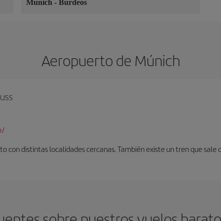
Munich
-
Burdeos
Aeropuerto de Múnich
auss
m/
o con distintas localidades cercanas. También existe un tren que sale 
uentes sobre nuestros vuelos barat