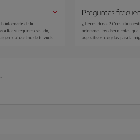
Preguntas frecue
da informarte de la
¿Tienes dudas? Consulta nues
sultar si requieres visado,
aclaramos los documentos que ne
rigen y el destino de tu vuelo.
específicos exigidos para la mi
h