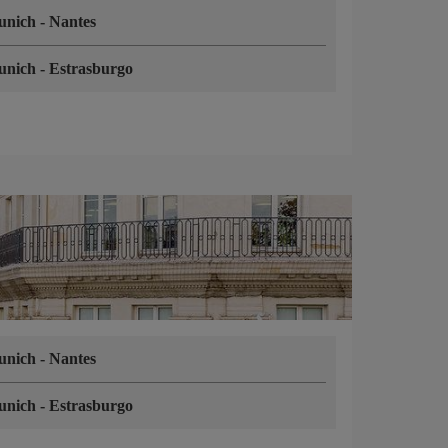
unich
-
Nantes
unich
-
Estrasburgo
unich
-
Nantes
unich
-
Estrasburgo