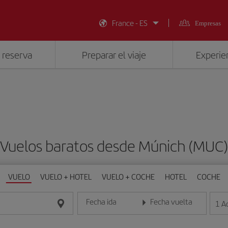
France - ES
Empresas
 reserva
Preparar el viaje
Experien
Vuelos baratos desde Múnich (MUC
VUELO
VUELO + HOTEL
VUELO + COCHE
HOTEL
COCHE
Fecha ida
Fecha vuelta
1
A
Introduce la fecha en formato día/mes/año
Introduce la fecha en format