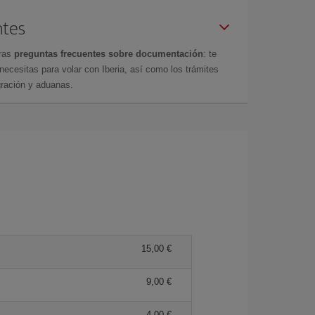
ntes
tras
preguntas frecuentes sobre documentación
: te
cesitas para volar con Iberia, así como los trámites
gración y aduanas.
15,00 €
9,00 €
4,00 €