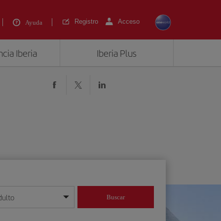
Registro
Acceso
Ayuda
cia Iberia
Iberia Plus
)
dulto
Buscar
o día/mes/año