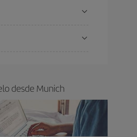
elo y de que las tarifas más baratas (turista)
únich.
ra el vuelo más barato.
es ser flexible con las fechas y horarios de ida y
cuentras el vuelo más barato.
elo desde Munich