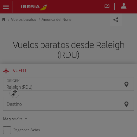
Saltar al contenido principal
Vuelos baratos
América del Norte
Vuelos baratos desde Raleigh
(RDU)
VUELO
ORIGEN
Destino
Seleccione
Ida y vuelta
una
opción
Pagar con Avios