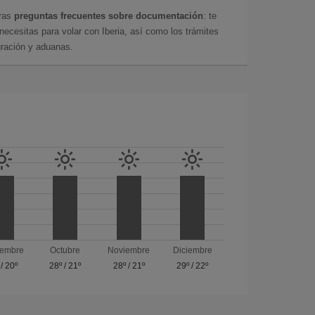
tras
preguntas frecuentes sobre documentación
: te
cesitas para volar con Iberia, así como los trámites
gración y aduanas.
iembre
Octubre
Noviembre
Diciembre
/
20º
28º
/
21º
28º
/
21º
29º
/
22º