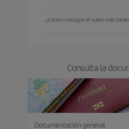
En Iberia, tenemos distintas tarifas para garantiz
¿Cómo conseguir el vuelo más bara
Podrás ahorrar en tu billete de avión y conseguir
vuelta. Además, si no tienes decidido un destino c
Consulta la docu
Documentación general