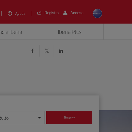
Registro
Acceso
Ayuda
cia Iberia
Iberia Plus
)
dulto
Buscar
o día/mes/año