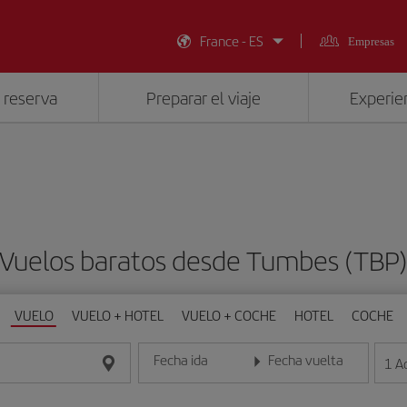
France - ES
Empresas
 reserva
Preparar el viaje
Experien
Vuelos baratos desde Tumbes (TBP
VUELO
VUELO + HOTEL
VUELO + COCHE
HOTEL
COCHE
Fecha ida
Fecha vuelta
1
A
Introduce la fecha en formato día/mes/año
Introduce la fecha en format