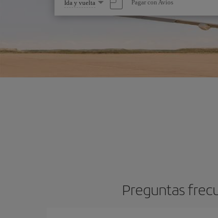
Seleccione
Pagar con Avios
Ida y vuelta
una
opción
Preguntas frec