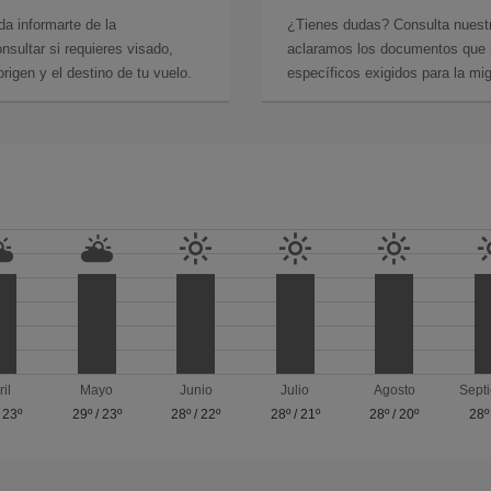
da informarte de la
¿Tienes dudas? Consulta nues
sultar si requieres visado,
aclaramos los documentos que ne
rigen y el destino de tu vuelo.
específicos exigidos para la mi
ril
Mayo
Junio
Julio
Agosto
Sept
/
23º
29º
/
23º
28º
/
22º
28º
/
21º
28º
/
20º
28º