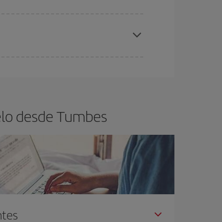
ra el vuelo más barato.
es ser flexible con las fechas y horarios de ida y
cuentras el vuelo más barato.
uelo desde Tumbes
ntes