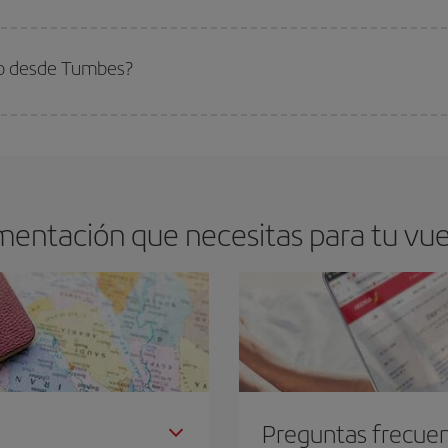
arte el mejor precio según tus necesidades de viaje. La tarifa básica, te asegu
to desde Tumbes?
 el vuelo más barato si evitas temporadas altas, compras con antelación y pued
oncreto para tu viaje, mira nuestras ofertas y déjate inspirar: seguro que en
mentación que necesitas para tu v
Preguntas frecue