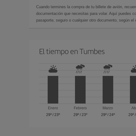
Cuando termines la compra de tu billete de avión, recuer
documentación que necesitas para volar. Aquí puedes con
pasaporte, seguro o cualquier otro documento, según el o
El tiempo en Tumbes
Enero
Febrero
Marzo
Ab
29º
/
23º
29º
/
23º
29º
/
24º
29º