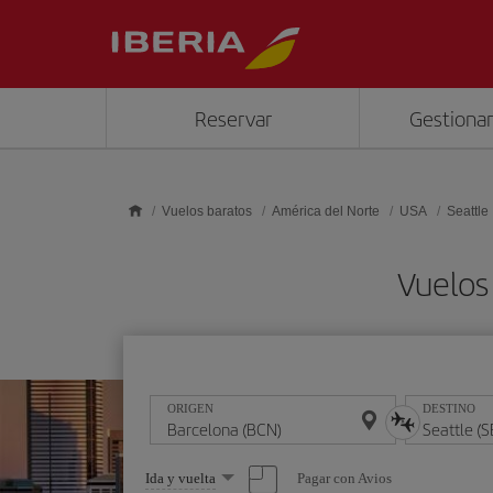
Saltar al contenido principal
Reservar
Gestionar
Vuelos baratos
América del Norte
USA
Seattle
Vuelos
ORIGEN
DESTINO
Seleccione
Pagar con Avios
Ida y vuelta