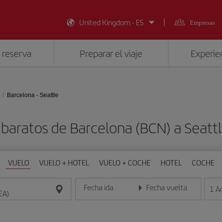
United Kingdom - ES
Empresas
 reserva
Preparar el viaje
Experien
Barcelona - Seattle
 baratos de Barcelona (BCN) a Seattl
VUELO
VUELO + HOTEL
VUELO + COCHE
HOTEL
COCHE
Fecha ida
Fecha vuelta
1
A
Introduce la fecha en formato día/mes/año
Introduce la fecha en format