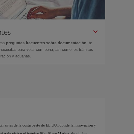
ntes
tras
preguntas frecuentes sobre documentación
: te
cesitas para volar con Iberia, así como los trámites
gración y aduanas.
cinantes de la costa oeste de EE.UU., donde la innovación y
jar de visitar el icónico Pike Place Market, donde los