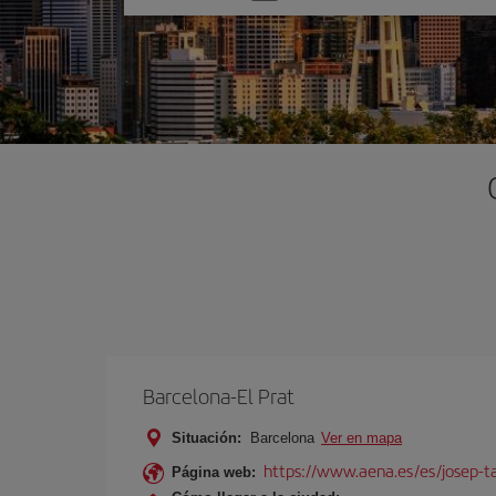
una
opción
Barcelona-El Prat
Situación:
Barcelona
Ver en mapa
https://www.aena.es/es/josep-ta
Página web: