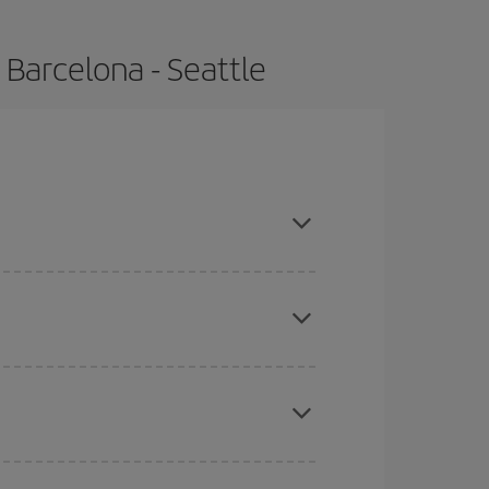
 Barcelona - Seattle
mpras con antelación y puedes ser flexible con las
ratos
. Dinos desde dónde vuelas, a dónde
ra días cercanos
, tanto de ida como de vuelta,
gunos
horarios
puede que te hagan ahorrar aún
eral las Navidades, la Semana Santa y los