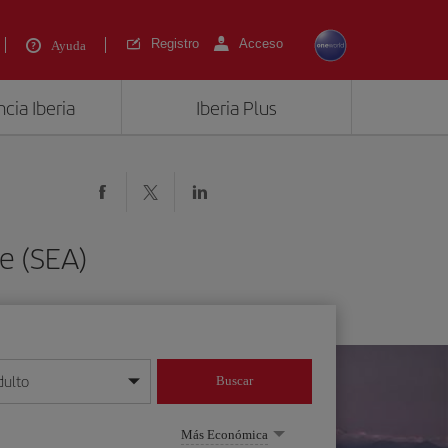
Registro
Acceso
Ayuda
cia Iberia
Iberia Plus
e (SEA)
dulto
Buscar
o día/mes/año
Más Económica