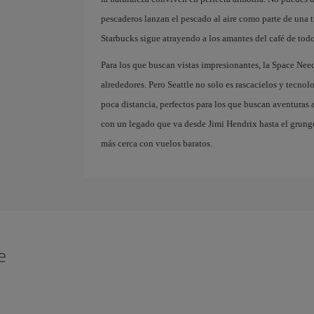
pescaderos lanzan el pescado al aire como parte de una tr
Starbucks sigue atrayendo a los amantes del café de tod
Para los que buscan vistas impresionantes, la Space Nee
alrededores. Pero Seattle no solo es rascacielos y tecnol
poca distancia, perfectos para los que buscan aventuras al
con un legado que va desde Jimi Hendrix hasta el grung
más cerca con vuelos baratos.
e