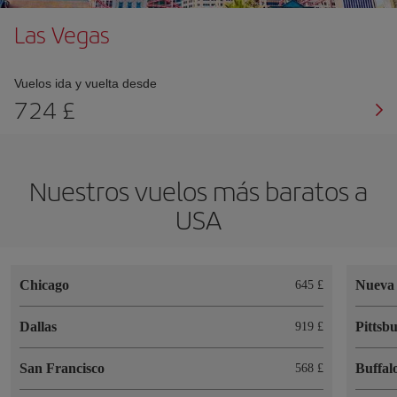
Las Vegas
Vuelos ida y vuelta desde
724 £
Nuestros vuelos más baratos a
USA
Chicago
Nueva 
645 £
Dallas
Pittsb
919 £
San Francisco
Buffal
568 £