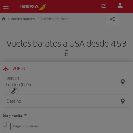
Saltar al contenido principal
Vuelos baratos
América del Norte
Vuelos baratos a USA desde 453
£
VUELO
ORIGEN
Destino
Seleccione
Ida y vuelta
una
opción
Pagar con Avios