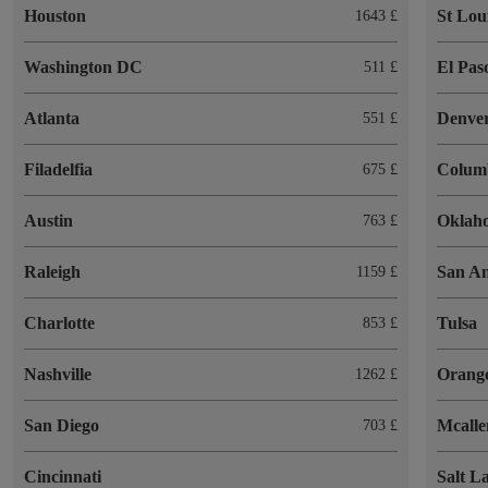
Houston
St Lou
1643 £
Washington DC
El Pas
511 £
Atlanta
Denve
551 £
Filadelfia
Colum
675 £
Austin
Oklah
763 £
Raleigh
San An
1159 £
Charlotte
Tulsa
853 £
Nashville
Orang
1262 £
San Diego
Mcalle
703 £
Cincinnati
Salt L