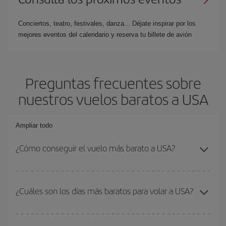
Conciertos, teatro, festivales, danza... Déjate inspirar por los
mejores eventos del calendario y reserva tu billete de avión
Preguntas frecuentes sobre
nuestros vuelos baratos a USA
Ampliar todo
¿Cómo conseguir el vuelo más barato a USA?
Podrás ahorrar en tu billete de avión y conseguir el vuelo más
barato si evitas temporadas altas, compras con antelación y
¿Cuáles son los días más baratos para volar a USA?
puedes ser flexible con las fechas y horarios de ida y vuelta.
Además, si no tienes decidido un destino concreto para tu viaje,
Para saber qué días te saldrá más económico volar, solo tienes
mira nuestras ofertas y déjate inspirar: seguro que encuentras el