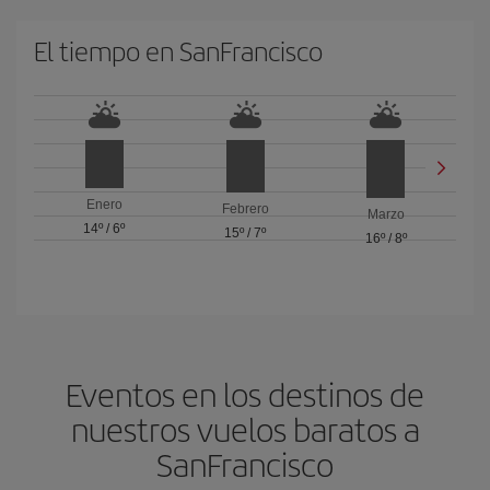
El tiempo en SanFrancisco
Enero
Febrero
Marzo
14º
/
6º
15º
/
7º
16º
/
8º
Eventos en los destinos de
nuestros vuelos baratos a
SanFrancisco