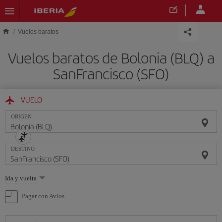
Saltar al contenido principal
Vuelos baratos
Vuelos baratos de Bolonia (BLQ) a
SanFrancisco (SFO)
VUELO
ORIGEN
DESTINO
Seleccione
Ida y vuelta
una
opción
Pagar con Avios