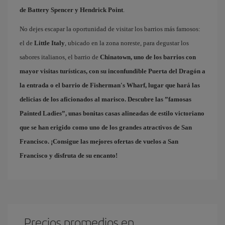
de Battery Spencer y Hendrick Point
.
No dejes escapar la oportunidad de visitar los barrios más famosos:
el de
Little Italy
, ubicado en la zona noreste, para degustar los
sabores italianos, el barrio de
Chinatown
, uno de los barrios con
mayor visitas turísticas, con su inconfundible Puerta del Dragón a
la entrada o el barrio de
Fisherman's Wharf
, lugar que hará las
delicias de los aficionados al marisco. Descubre las ”famosas
Painted Ladies
”, unas bonitas casas alineadas de estilo victoriano
que se han erigido como uno de los grandes atractivos de San
Francisco. ¡Consigue las mejores
ofertas de vuelos a San
Francisco
y disfruta de su encanto!
Precios promedios en