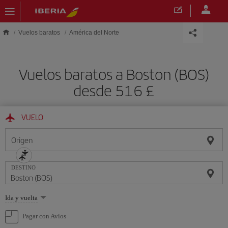
Saltar al contenido principal
Vuelos baratos
América del Norte
Vuelos baratos a Boston (BOS)
desde 516 £
VUELO
Origen
DESTINO
Seleccione
Ida y vuelta
una
opción
Pagar con Avios