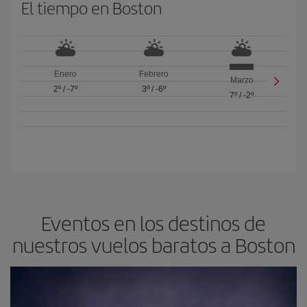
El tiempo en Boston
Enero
Febrero
Marzo
2º
/
-7º
3º
/
-6º
7º
/
-2º
Eventos en los destinos de
nuestros vuelos baratos a Boston