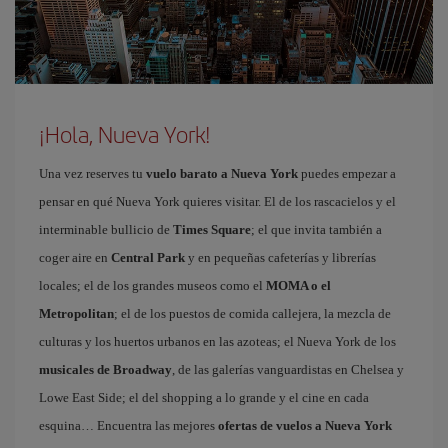
¡Hola, Nueva York!
Una vez reserves tu
vuelo barato a Nueva York
puedes empezar a
pensar en qué Nueva York quieres visitar. El de los rascacielos y el
interminable bullicio de
Times Square
; el que invita también a
coger aire en
Central Park
y en pequeñas cafeterías y librerías
locales; el de los grandes museos como el
MOMA o el
Metropolitan
; el de los puestos de comida callejera, la mezcla de
culturas y los huertos urbanos en las azoteas; el Nueva York de los
musicales de Broadway
, de las galerías vanguardistas en Chelsea y
Lowe East Side; el del shopping a lo grande y el cine en cada
esquina… Encuentra las mejores
ofertas de vuelos a Nueva York