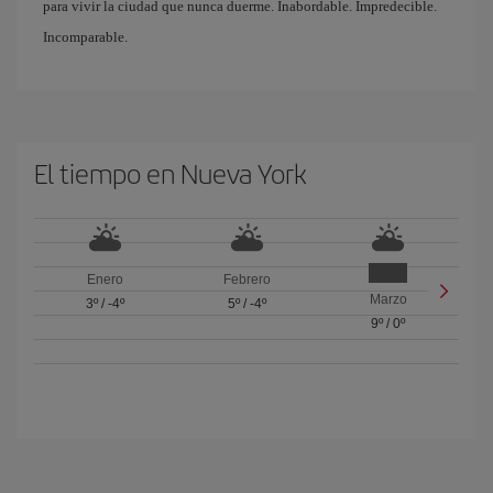
para vivir la ciudad que nunca duerme. Inabordable. Impredecible.
Incomparable.
El tiempo en Nueva York
Enero
Febrero
Marzo
3º
/
-4º
5º
/
-4º
9º
/
0º