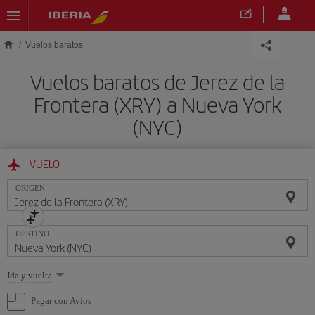
Saltar al contenido principal
Vuelos baratos
Vuelos baratos de Jerez de la
Frontera (XRY) a Nueva York
(NYC)
VUELO
ORIGEN
DESTINO
Seleccione
Ida y vuelta
una
opción
Pagar con Avios