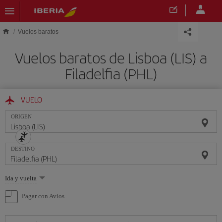
Saltar al contenido principal
Vuelos baratos
Vuelos baratos de Lisboa (LIS) a
Filadelfia (PHL)
VUELO
ORIGEN
DESTINO
Seleccione
Ida y vuelta
una
opción
Pagar con Avios