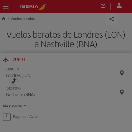
Saltar al contenido principal
Vuelos baratos
Vuelos baratos de Londres (LON)
a Nashville (BNA)
VUELO
ORIGEN
DESTINO
Seleccione
Ida y vuelta
una
opción
Pagar con Avios