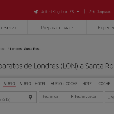
United Kingdom - ES
Empresas
 reserva
Preparar el viaje
Experien
Rosa
Londres - Santa Rosa
baratos de Londres (LON) a Santa Ro
VUELO
VUELO + HOTEL
VUELO + COCHE
HOTEL
COCHE
Fecha ida
Fecha vuelta
1
A
Introduce la fecha en formato día/mes/año
Introduce la fecha en format