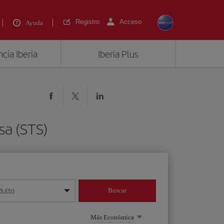
Registro
Acceso
Ayuda
cia Iberia
Iberia Plus
sa (STS)
dulto
Buscar
o día/mes/año
Más Económica