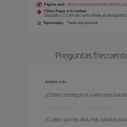
https://sonomacountyairport.or
Página web:
Cómo llegar a la ciudad:
Ubicado a 11 km de Santa Rosa, el aeropuerto
Terminales:
Tiene una terminal.
Preguntas frecuente
Ampliar todo
¿Cómo conseguir el vuelo más barat
Podrás ahorrar en tu billete de avión de Londres-
las fechas y horarios de ida y vuelta.
¿Cuáles son los días más baratos par