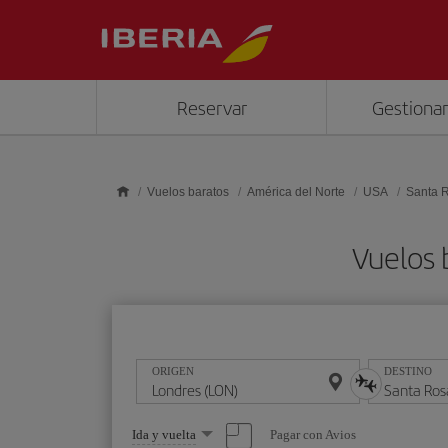
Saltar al contenido principal
Reservar
Gestionar
Vuelos baratos
América del Norte
USA
Santa 
Vuelos 
ORIGEN
DESTINO
Seleccione
Pagar con Avios
Ida y vuelta