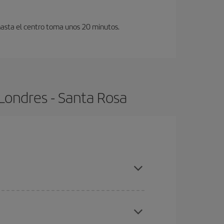
hasta el centro toma unos 20 minutos.
Londres - Santa Rosa
compras con antelación y puedes ser flexible con