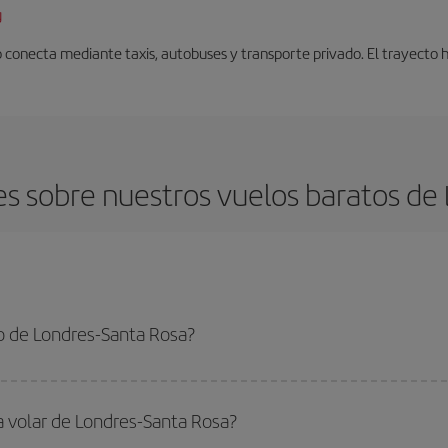
g
 conecta mediante taxis, autobuses y transporte privado. El trayecto 
s sobre nuestros vuelos baratos de 
o de Londres-Santa Rosa?
Santa Rosa-dest y conseguir el vuelo más barato si evitas temporadas altas, 
a volar de Londres-Santa Rosa?