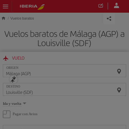
Saltar al contenido principal
Vuelos baratos
Vuelos baratos de Málaga (AGP) a
Louisville (SDF)
VUELO
ORIGEN
DESTINO
Seleccione
Ida y vuelta
una
opción
Pagar con Avios