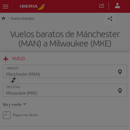
Saltar al contenido principal
Vuelos baratos
Vuelos baratos de Mánchester
(MAN) a Milwaukee (MKE)
VUELO
ORIGEN
DESTINO
Seleccione
Ida y vuelta
una
opción
Pagar con Avios