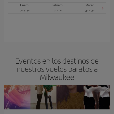
Enero
Febrero
Marzo
-2º
/
-7º
-1º
/
-7º
3º
/
-3º
Eventos en los destinos de
nuestros vuelos baratos a
Milwaukee