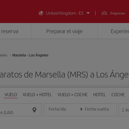
United Kingdom - ES
Empresas
 reserva
Preparar el viaje
Experien
geles
Marsella - Los Ángeles
aratos de Marsella (MRS) a Los Ánge
VUELO
VUELO + HOTEL
VUELO + COCHE
HOTEL
COCHE
Fecha ida
Fecha vuelta
1
A
Introduce la fecha en formato día/mes/año
Introduce la fecha en format