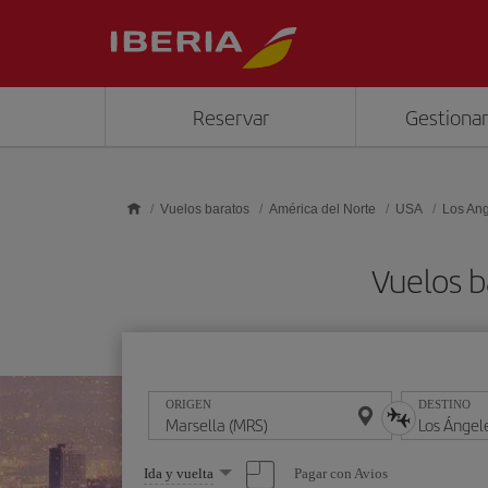
Saltar al contenido principal
Reservar
Gestionar
Vuelos baratos
América del Norte
USA
Los An
Vuelos b
ORIGEN
DESTINO
Seleccione
Pagar con Avios
Ida y vuelta