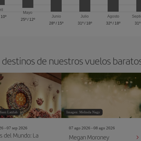
ril
Mayo
Junio
Julio
Agosto
Sept
/
10º
25º
/
12º
28º
/
15º
31º
/
18º
32º
/
18º
31º
 destinos de nuestros vuelos barato
iani Latifah
Imagen: Melinda Nagy
26 - 07 sep 2026
07 ago 2026 - 08 ago 2026
 del Mundo: La
Megan Moroney