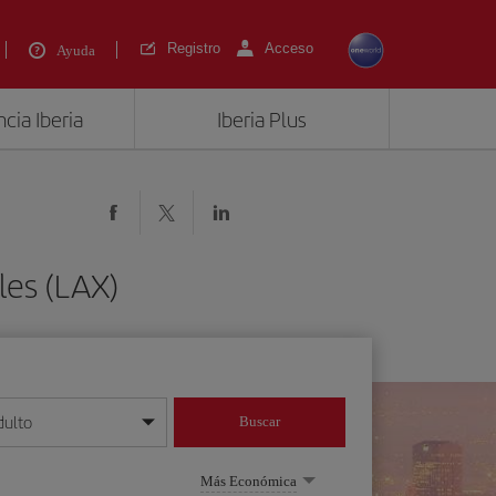
Registro
Acceso
Ayuda
cia Iberia
Iberia Plus
les (LAX)
dulto
Buscar
o día/mes/año
Más Económica