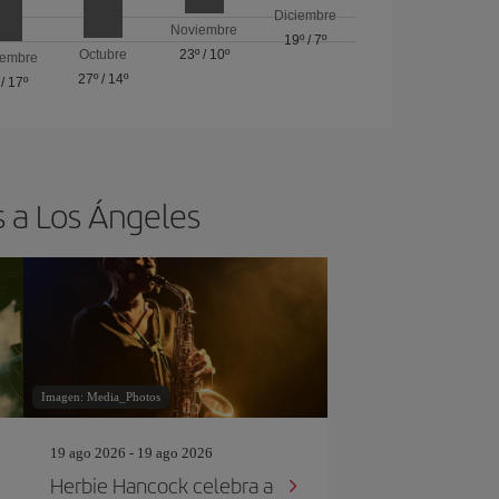
Diciembre
Noviembre
19º
/
7º
Octubre
23º
/
10º
iembre
27º
/
14º
/
17º
s a Los Ángeles
Imagen: Media_Photos
19 ago 2026 - 19 ago 2026
Herbie Hancock celebra a