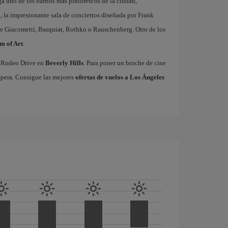
a uno de los barrios más pintorescos de la ciudad,
l
, la impresionante sala de conciertos diseñada por Frank
e Giacometti, Basquiat, Rothko o Rauschenberg. Otro de los
m of Art
.
co Rodeo Drive en
Beverly Hills
. Para poner un broche de cine
spera. Consigue las mejores
ofertas de vuelos a Los Ángeles