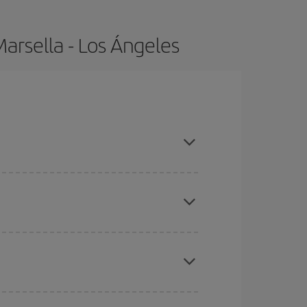
arsella - Los Ángeles
, compras con antelación y puedes ser flexible con
ratos
. Dinos desde dónde vuelas, a dónde
ra días cercanos
, tanto de ida como de vuelta,
gunos
horarios
puede que te hagan ahorrar aún
eral las Navidades, la Semana Santa y los