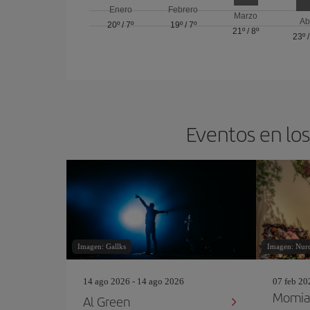
Enero
Febrero
Marzo
Ab
20º
/
7º
19º
/
7º
21º
/
8º
23º
Eventos en los
Imagen: Gallks
Imagen: Nurd
14 ago 2026 - 14 ago 2026
07 feb 20
Momias
Al Green