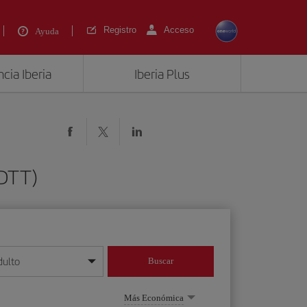
Registro
Acceso
Ayuda
cia Iberia
Iberia Plus
(DTT)
dulto
Buscar
o día/mes/año
Más Económica