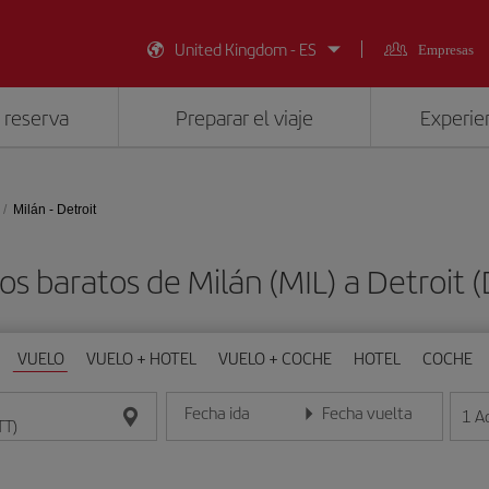
United Kingdom - ES
Empresas
 reserva
Preparar el viaje
Experien
Milán - Detroit
os baratos de Milán (MIL) a Detroit 
VUELO
VUELO + HOTEL
VUELO + COCHE
HOTEL
COCHE
Fecha ida
Fecha vuelta
1
A
Introduce la fecha en formato día/mes/año
Introduce la fecha en format