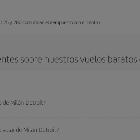
s 125 y 280 comunican el aeropuerto con el centro.
ntes sobre nuestros vuelos baratos d
 de Milán-Detroit?
troit-dest y conseguir el vuelo más barato si evitas temporadas altas, compras
a volar de Milán-Detroit?