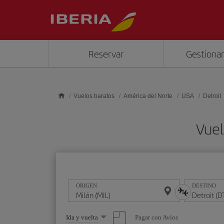
Saltar al contenido principal
Reservar
Gestionar
Vuelos baratos
América del Norte
USA
Detroit
Vuel
ORIGEN
DESTINO
Seleccione
Pagar con Avios
Ida y vuelta