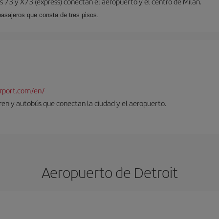
 73 y X73 (expréss) conectan el aeropuerto y el centro de Milán.
pasajeros que consta de tres pisos.
rport.com/en/
tren y autobús que conectan la ciudad y el aeropuerto.
Aeropuerto de Detroit