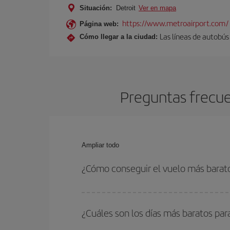
Situación:
Detroit
Ver en mapa
https://www.metroairport.com/
Página web:
Las líneas de autobú
Cómo llegar a la ciudad:
Preguntas frecue
Ampliar todo
¿Cómo conseguir el vuelo más barato
Podrás ahorrar en tu billete de avión de Milán-De
fechas y horarios de ida y vuelta.
¿Cuáles son los días más baratos par