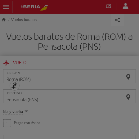
Saltar al contenido principal
Vuelos baratos
Vuelos baratos de Roma (ROM) a
Pensacola (PNS)
VUELO
ORIGEN
DESTINO
Seleccione
Ida y vuelta
una
opción
Pagar con Avios