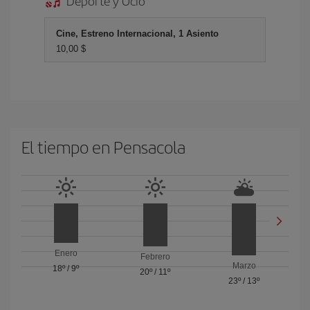
Deporte y Ocio
Cine, Estreno Internacional, 1 Asiento
10,00 $
El tiempo en Pensacola
Enero
Febrero
Marzo
18º
/
9º
20º
/
11º
23º
/
13º