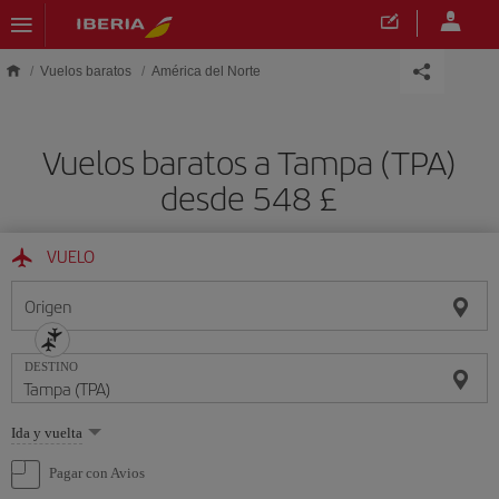
Saltar al contenido principal
Vuelos baratos
América del Norte
Vuelos baratos a Tampa (TPA)
desde 548 £
VUELO
Origen
DESTINO
Seleccione
Ida y vuelta
una
opción
Pagar con Avios