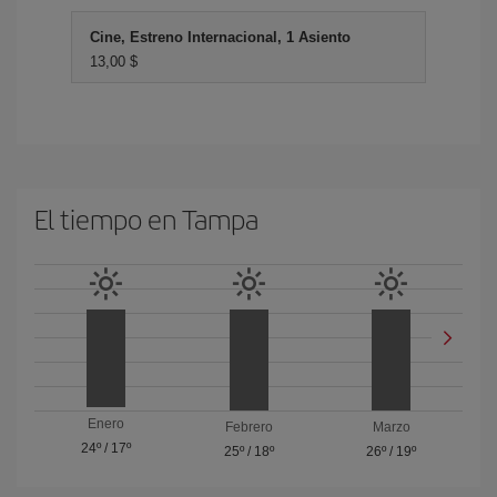
Cine, Estreno Internacional, 1 Asiento
13,00 $
El tiempo en Tampa
Enero
Febrero
Marzo
24º
/
17º
25º
/
18º
26º
/
19º