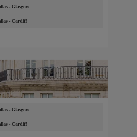
llas
-
Glasgow
llas
-
Cardiff
llas
-
Glasgow
llas
-
Cardiff