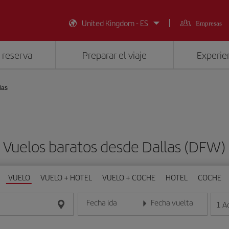
United Kingdom - ES
Empresas
 reserva
Preparar el viaje
Experien
las
Vuelos baratos desde Dallas (DFW)
VUELO
VUELO + HOTEL
VUELO + COCHE
HOTEL
COCHE
Fecha ida
Fecha vuelta
1
A
Introduce la fecha en formato día/mes/año
Introduce la fecha en format