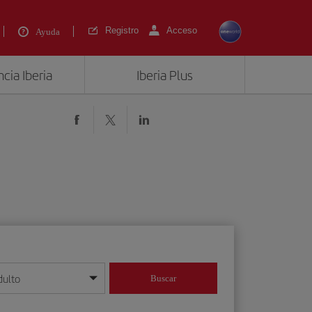
Registro
Acceso
Ayuda
cia Iberia
Iberia Plus
dulto
Buscar
o día/mes/año