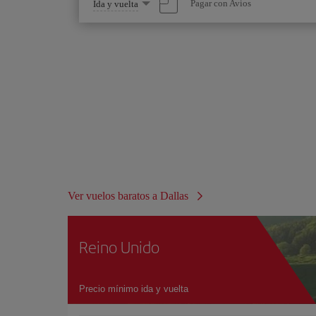
Seleccione
Pagar con Avios
Ida y vuelta
una
opción
Ver vuelos baratos a Dallas
Reino Unido
Precio mínimo ida y vuelta