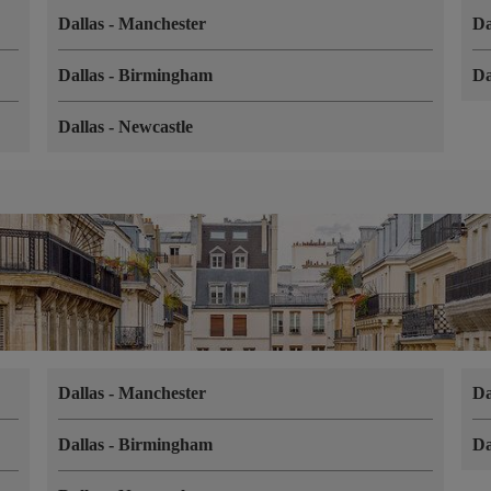
Dallas
-
Manchester
Da
Dallas
-
Birmingham
Da
Dallas
-
Newcastle
Dallas
-
Manchester
Da
Dallas
-
Birmingham
Da