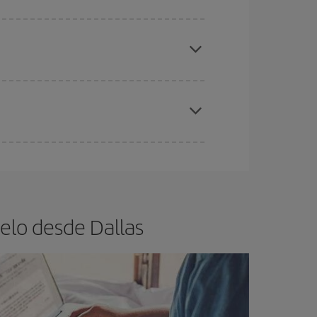
elo y de que las tarifas más baratas (turista)
llas.
ra el vuelo más barato.
eral las Navidades, la Semana Santa y los
ana,
cuanto antes
compres tu vuelo, mejores
elo desde Dallas