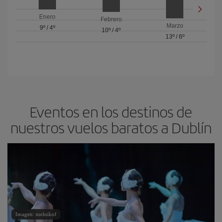
Enero
Febrero
Marzo
9º
/
4º
10º
/
4º
13º
/
6º
Eventos en los destinos de
nuestros vuelos baratos a Dublín
Imagen: melnikof