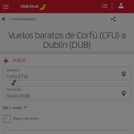
Saltar al contenido principal
Vuelos baratos
Vuelos baratos de Corfú (CFU) a
Dublín (DUB)
VUELO
ORIGEN
DESTINO
Seleccione
Ida y vuelta
una
opción
Pagar con Avios