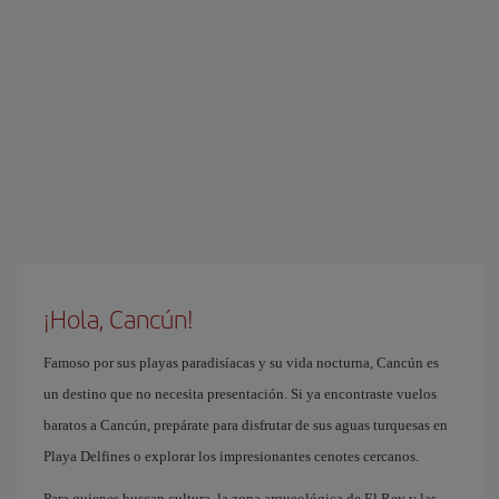
¡Hola, Cancún!
Famoso por sus playas paradisíacas y su vida nocturna, Cancún es
un destino que no necesita presentación. Si ya encontraste vuelos
baratos a Cancún, prepárate para disfrutar de sus aguas turquesas en
Playa Delfines o explorar los impresionantes cenotes cercanos.
Para quienes buscan cultura, la zona arqueológica de El Rey y las