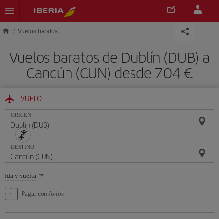
Saltar al contenido principal
Vuelos baratos
Vuelos baratos de Dublín (DUB) a
Cancún (CUN) desde 704 €
VUELO
ORIGEN
DESTINO
Seleccione
Ida y vuelta
una
opción
Pagar con Avios